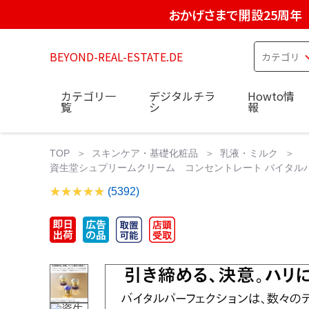
おかげさまで開設25周年
BEYOND-REAL-ESTATE.DE
カテゴリ一
デジタルチラ
Howto情
覧
シ
報
TOP
スキンケア・基礎化粧品
乳液・ミルク
資生堂シュプリームクリーム コンセントレート バイタルパーフェク
(5392)