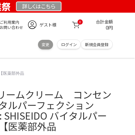
業祭
詳しくは
こちら
合計金額
ご利用案内
0
ゲスト様
0円
お問い合わせ
変更
ログイン
新規会員登録
 【医薬部外品
リームクリーム コンセン
イタルパーフェクション
jp: SHISEIDO バイタルパー
 【医薬部外品