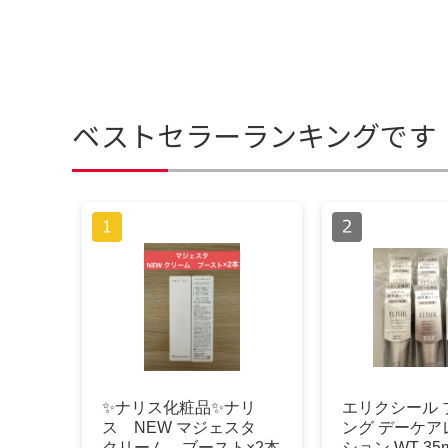
ベストセラーランキングです
✨ナリス化粧品✨ナリ
エリクシール 
ス NEW マジェスタ
ング デーケア
クリーム ブースト×2本
ション WT 35