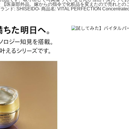
パーフェクション 【医薬部外品。嫁からの指令で化粧品を変えたので
IDO- 商品名: VITAL PERFECTION Concentrated Su