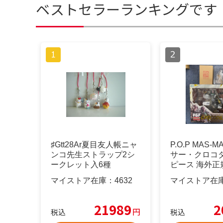
ベストセラーランキングです
♯Gtt28Ar夏目友人帳ニャ
P.O.P MAS-M
ンコ先生ストラップ2シ
サー・クロコダ
ークレット入6種
ピース 海外正
マイストア在庫：
4632
マイストア在
21989
2
円
税込
税込