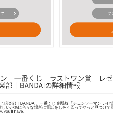
いて
受
る
ソーマン 一番くじ ラストワン賞 レ
部｜BANDAIの詳細情報
じ倶楽部｜BANDAI。一番くじ 劇場版『チェンソーマン レゼ
え。欲しいが為に色々な場所に電話をし色々回ってやっと見つけ
y, you'll have。