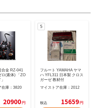
金 RZ-041
フルート YAMAHA ヤマ
ロ(素体) 「ZO
ハ YFL311 日本製 クロス
ド」
ガーゼ 教材付
ア在庫：
3820
マイストア在庫：
2012
20900
15659
円
円
税込