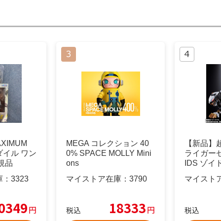
AXIMUM
MEGA コレクション 40
【新品】超合
イル ワン
0% SPACE MOLLY Mini
ライガーゼ
規品
ons
IDS ゾイ
庫：
3323
マイストア在庫：
3790
マイスト
0349
18333
円
円
税込
税込