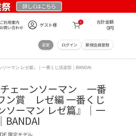
業祭
詳しくは
こちら
合計金額
ご利用案内
0
ゲスト様
0円
お問い合わせ
変更
ログイン
新規会員登録
ンソーマン レゼ篇』｜一番くじ倶楽部｜BANDAI
CT チェーンソーマン 一番
ワン賞 レゼ編 一番くじ
ンソーマン レゼ篇』｜一
BANDAI
E.DE 限定モデル