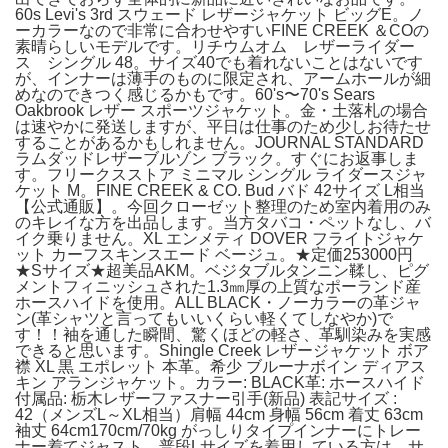
60s Levi's 3rd スウェード レザージャケット ビッグE。ノ
ーカラーなので非常に合わせやすいFINE CREEK ＆COの
素晴らしいモデルです。リチウムオム レザーライダー
ス シングル 48。サイズ40でも着れないことはないです
が、インナーは薄手のものに限定され、アームホールが細
めなのできつく感じるかもです。60's〜70's Sears
Oakbrook レザー スポーツジャケット。金・土落札の場合
は速やかに発送しますが、平日は仕事のため少しお待たせ
することがあるかもしれません。JOURNAL STANDARD
ラムダッドレザーブルゾン ブラック。すぐにお返事しま
す。フリークスストア ミニマル シングル ライダースジャ
ケット M。FINE CREEK & CO. Bud バド 42サイズ L相当
【公式通販】。今回クローゼット整理のため室内着用のみ
のキレイな方を出品します。当方タバコ・ペットなし、バ
イク乗りません。XL エンメティ DOVER フライトジャケ
ット カーフスキンスエード ベージュ。★定価253000円
★Sサイズ★超美品AKM。ベジタブルタンニン鞣し、ピグ
メントフィニッシュされた1.3㎜厚の上質なポーランド産
ホースハイドを使用。ALL BLACK・ノーカラーの革ジャ
ン(革シャツと言ってもいいくらい軽くてしなやか)で
す！！袖を通した瞬間、驚くほどの軽さ、革馴染みを実感
できると思います。Shingle Creek レザージャケット ボア
襟 XL 黒 エポレット 本革。希少 ブルーナボイン ディアス
キン アランジャケット。カラー: BLACK革: ホースハイド
付属品: 栃木レザーファスナー引手(新品) 表記サイズ :
42（メンズL～XL相当）肩幅 44cm 身幅 56cm 着丈 63cm
袖丈 64cm170cm/70kg がっしりタイプインナーにトレー
ナー着てジャスト。普段Lサイズを着用している方は、サ