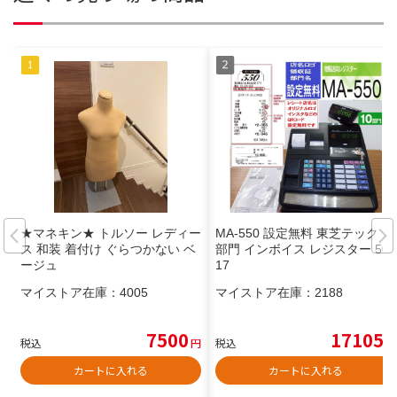
★マネキン★ トルソー レディー
MA-550 設定無料 東芝テック 10
ス 和装 着付け ぐらつかない ベ
部門 インボイス レジスター 505
ージュ
17
マイストア在庫：
4005
マイストア在庫：
2188
7500
17105
税込
円
税込
円
カートに入れる
カートに入れる