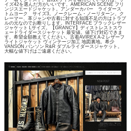
イズ42を選んだ方がいいです。AMERICAN SCENE フリ
ンジスエードジャケット。アンダーカバー ライダース
トムヨーク サイズ3。ノークレーム・ノーリターン。ク
レーマー、革ジャンや古着に対する知識不足の方はトラブ
ルの元なのでお断りします。INTERFACE ブラックレザー
ジャケット Lサイズ。【GRANCY】ディストレストスウ
ェードライダースジャケット 最安値。値下げ対応できま
す。希望金額教えてください。古着AVIREX A-2 レザーフ
ライトジャケット ヴィンテージ加工 地図裏地。希少
VANSON バンソン R&R ダブルライダースジャケット。
大幅な値下げはご遠慮ください。