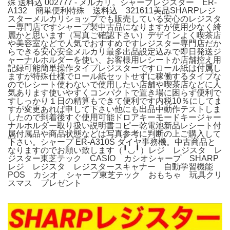
殊 送料込 002777 - メルカリ。シャープレジスター ER-
A132 簡単便利特殊 送料込 321611美品SHARPレジ
スターメルカリショップでも販売している安心のレジスタ
ー専門店ですシャープ製中古品になりますが使用少なく綺
麗かと思います（写真ご確認下さい）デザインよく喫茶店
や美容室などで人気でおすすめですレジスター専門店だか
らできる安心安全メルカリ最多出品設定込みで即日発送ジ
ャーナルホルダーを使い、お客様用レシートか店舗控え用
記録可能簡単操作タイプレジスターですロール紙は付属し
ますが特殊仕様でロール紙セットせずに稼働するタイプな
のでレシート使わないで使用したい店舗や喫茶店などに人
気あります使いやすくコンパクトで置き場に困らず便利で
すしっかり１日の精算もできて便利です内税10％にしてま
すが変更あれば申して下さい他にも出品中動作テストしま
したので到着後すぐ使用可能ドロアキーモードキージャー
ナルホルダー取り扱い説明書コピー乾電池新品レシート付
属付属品や商品状態などは写真参考に判断の上ご購入して
下さい。シャープ ER-A310S ダイヤ事務機。中古商品と
なりますのでお願い致します（╹◡╹）レジ レジスタ レ
ジスター東芝テック CASIO カシオシャープ SHARP
レジ レジスタ レジスタースキャナー 自動学習機能
POS カシオ シャープ東芝テック おもちゃ 玩具クリ
スマス プレゼント