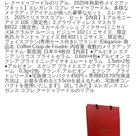
レ クードゥフードルのリアル。2025年秋新作メイクアッ
プキット】エレガンス コフレ クードゥフードル。多様な
メイクアップアイテムが揃った豪華なセット。エレガン
ス 2025クリスマスコフレ セット【内容】1.アルモニー
アイズ 106（限定色）2.グラヴィティレス マスカラ
BR22（限定色）3.カールラッシュ フィクサー(ミニサイ
ズ)4.クラルテ ルージュ ビジュー 102 (ミニサイズ、限定
色)5.カランドゥ フェイス BE402 (ミニサイズ、限定色)、
フェイスブラシ(専用ケース付き)- ブランド: Élégance- 商
品名: Coffret Coup de Foudre- 内容量: 複数のメイクアップ
アイテム- 製造国: 日本※4枚目【内容】●アルビオン エク
シア シリウス ブライトセラム 0.6ml×4包●アルビオン エ
クシア ブライトニングイマキュレートセラム 1.5ml×2包
●アルビオン エクシア ブライトエフェクティブアイクリ
ーム 0.3g×2包- ブランド:アルビオン エクシア ブライ
トシリーズ●宅急便コンパクト450円＋専用BOX70円(発送
方法は、お箱を含めると3.5cmを超えるため、宅急便コン
パクトを使用いたします)。試してみた】エレガンス エレ
ガンス コフレ クードゥフードルのリアル