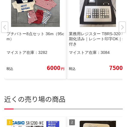
プチバトー8点セット 36m（95c
業務用レジスター TBRS-320 初
m）
期化済み｜レシート印字OK｜鍵
付き
マイストア在庫：
3282
マイストア在庫：
3084
6000
7500
税込
円
税込
円
近くの売り場の商品