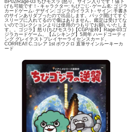
BP02/Rage-03 ちびモスラ (怒り。サイン入りです！値下
げも可能です！- キャラクター: ちびごじ- ゲーム名: ゴジラ
カードゲーム- デザイン: ゴジラのイラスト- サイン: 手書き
のサインありダブったので出品します。パック開けてすぐ
スリーブに入れてるので傷はありません。鑑定は受けてな
いのでコレクションよりは使用のつもりでお願いいたしま
す。。ゴジラ】怒り(ちびモスラ)【CGP/金枠】Rage-03ゴ
ジラカードゲーム。【ムシキング】5周年 ハードコーティ
ング グレイテストプレイヤーライセンスカード。
CORREA!! C.コレア 1st ボウクロ 直筆サインルーキーカ
ード