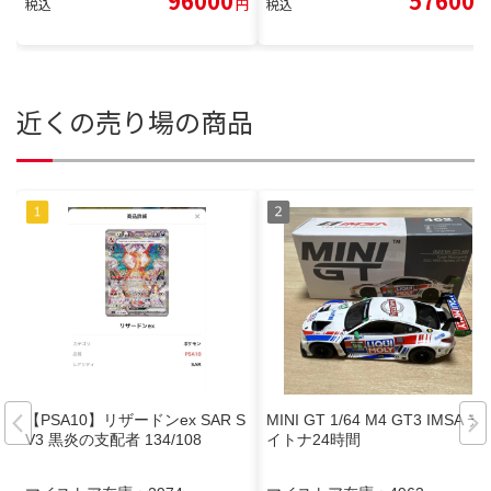
96000
57600
税込
円
税込
円
近くの売り場の商品
【PSA10】リザードンex SAR S
MINI GT 1/64 M4 GT3 IMSA デ
V3 黒炎の支配者 134/108
イトナ24時間