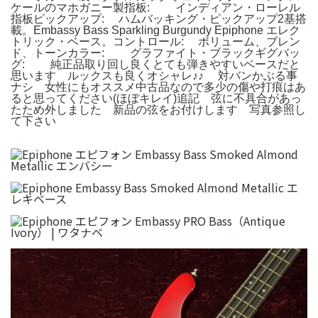
ケールのマホガニー製指板: インディアン・ローレル
指板ピックアップ: ハムバッキング・ピックアップ2基搭
載。Embassy Bass Sparkling Burgundy Epiphone エレク
トリック・ベース。コントロール: ボリューム、ブレン
ド、トーンカラー: グラファイト・ブラックギグバッ
グ: 純正品取り回し良くとても弾きやすいベースだと
思います ルックスも良くオシャレ♪♪ 対バンかぶる事
ナシ 女性にもオススメ中古品なので多少の傷や打痕はあ
ると思ってください(ほぼキレイ)追記 弦に不具合があっ
たため外しました 新品の弦をお付けします 写真参照し
て下さい