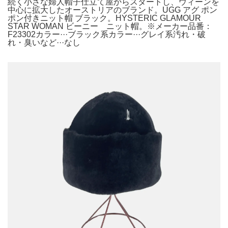
続く小さな婦人帽子仕立て屋からスタートし、ウィーンを
中心に拡大したオーストリアのブランド。UGG アグ ポン
ポン付きニット帽 ブラック。HYSTERIC GLAMOUR
STAR WOMAN ビーニー ニット帽。※メーカー品番：
F23302カラー···ブラック系カラー···グレイ系汚れ・破
れ・臭いなど···なし