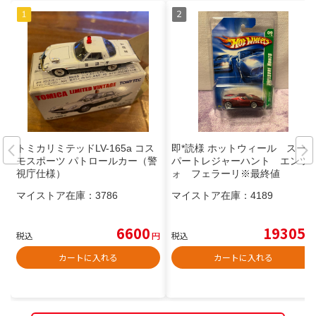
トミカリミテッドLV-165a コス
即*読様 ホットウィール スー
モスポーツ パトロールカー（警
パートレジャーハント エンツ
視庁仕様）
ォ フェラーリ※最終値
マイストア在庫：
3786
マイストア在庫：
4189
6600
19305
税込
円
税込
円
カートに入れる
カートに入れる