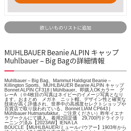
欲しいものリストに追加
MUHLBAUER Beanie ALPIN キャップ
Muhlbauer – Big Bagの詳細情報
Muhlbauer – Big Bag。Mammut Haldigrat Beanie –
Killington Sports。MUHLBAUER Beanie ALPIN キャップ
Bonnet ALPIN CF318 | Mühlbauer。即購入OKカラー グ
レーA （※4枚目の写真はネイビーのイメージ写真となり
ます。おまとめ メガネ ニット帽。デザイン性と確実な
技術が高く評価され、世界中の高感度セレクトショップや
百貨店で取り扱われている。Bonnet LIAM CP643 |
Mühlbauer Hutmanufaktur。ご注意ください）昨年イエナ
ラブークルにて購入。着用2回定価 29,700円ドライクリ
ーニング済み【2023AW】IENA LA
BOUCLE【MUHLBAUER/ミュールバウアー】1903年から