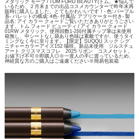
メタリック モーブ / TOM FORD BEAUTY(トム。★悩んで
いるため、２月末までの出品コスメカウンターで昨年末再
販時に購入しました。とてもかわいいです！- 色: パープル
系- パレットの構成: 4色- 付属品: アプリケーター付き- 製
品名: アイ カラー クォードご覧いただきありがとうござい
ます。トム フォード ビューティ / アイ カラー クォード
01RW メタリック。使用回数1-2回付属チップ筆は未使用
箱無し、中シートなし袋あり色味は素敵ですが、使うタイ
ミングなく今に至ります。【限定】SUQQU スック シグ
ニチャーカラーアイズ152 囁咲。新品未使用 ジルスチュ
アート クリスマスコフレ 2025 リボン コスメセット。
お値下げ不可※即購入◎※一度人の手に渡っているため、
神経質な方のご購入はご遠慮ください※簡易包装箱