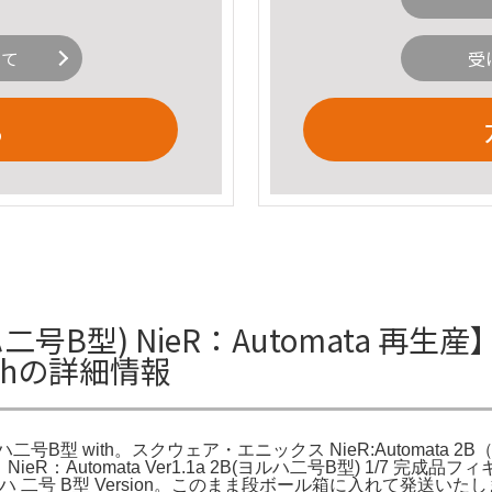
いて
受
る
型) NieR：Automata 再生産】Ni
ithの詳細情報
ヨルハ二号B型 with。スクウェア・エニックス NieR:Automata
R：Automata Ver1.1a 2B(ヨルハ二号B型) 1/7 
a ヨルハ 二号 B型 Version。このまま段ボール箱に入れて発送いたします