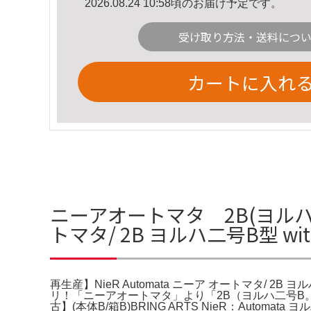
2026.08.24 10:58頃のお届け予定です。
受け取り方法・送料につ
カートに入れ
ニーアオートマタ 2B(ヨルハ二号B
トマタ/ 2B ヨルハ二号B型 w
再生産】NieR Automata ニーア オートマタ/ 2B 
リ！「ニーアオートマタ」より「2B（ヨルハ二号B。Nie
古】(本体B/箱B)BRING ARTS NieR：Automat