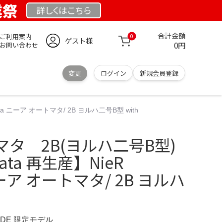
業祭
詳しくは
こちら
合計金額
ご利用案内
0
ゲスト様
0円
お問い合わせ
変更
ログイン
新規会員登録
ta ニーア オートマタ/ 2B ヨルハ二号B型 with
タ 2B(ヨルハ二号B型)
mata 再生産】NieR
ニーア オートマタ/ 2B ヨルハ
E.DE 限定モデル