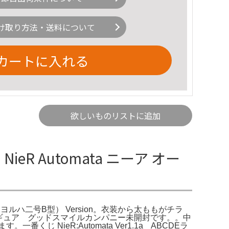
け取り方法・送料について
カートに入れる
欲しいものリストに追加
eR Automata ニーア オー
 2B（ヨルハ二号B型） Version。衣装から太ももがチラ
完成品フィギュア グッドスマイルカンパニー未開封です。。中
。一番くじ NieR:Automata Ver1.1a ABCDEラ