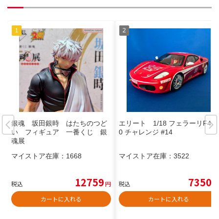
銀魂 坂田銀時 はたちのつど
エリート 1/18 フェラーリF43
い フィギュア 一番くじ 銀
0 チャレンジ #14
魂展
マイストア在庫：
1668
マイストア在庫：
3522
12759
7350
税込
円
税込
円
カートに入れる
カートに入れる