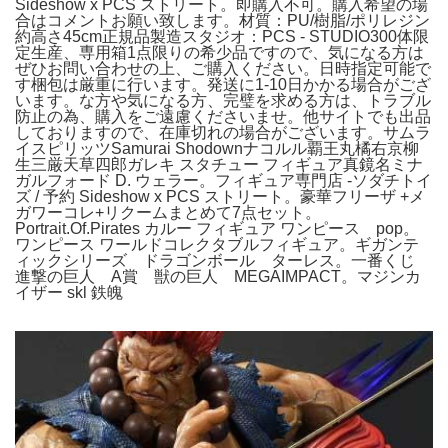
Sideshow x PCS ストリート。即購入不可。購入希望の場
合はコメントお願い致します。材質：PU/樹脂/ポリレジン
約高さ45cm正規品製造スタジオ：PCS - STUDIO300体限
定生産、専用箱1点限りの希少品ですので、気になる方は
ぜひお問い合わせの上、ご購入ください。日時指定可能で
す梱包は厳重に行います。発送に1-10日かかる場合がござ
います。な方や気になる方、完璧を求める方は、トラブル
防止の為、購入をご遠慮くださいませ。他サイトでも出品
しておりますので、在庫切れの場合がございます。サムラ
イスピリッツSamurai Shodownナコルル覇王丸橘右京柳
生三厳天草四郎ガレキ スタチュー フィギュア真鏡名ミナ
ガルフォード D. ウェラー。フィギュア専門店 -ソダチトイ
ズ / 予約 Sideshow x PCS ストリート。豪華フリーザ +メ
ガワーコレ+リクームまとめて7点セット。
Portrait.Of.Pirates カルー フィギュア ワンピース pop。
ワンピース ワールドコレクタブルフィギュア。ギガンテ
ィックシリーズ ドラゴンボール ターレス。一番くじ
進撃の巨人 A賞 獣の巨人 MEGAIMPACT。マジンカ
イザー skl 鉄魄