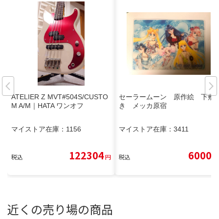
ATELIER Z MVT#504S/CUSTO
セーラームーン 原作絵 下敷
M A/M｜HATA ワンオフ
き メッカ原宿
マイストア在庫：
1156
マイストア在庫：
3411
122304
6000
税込
円
税込
円
近くの売り場の商品