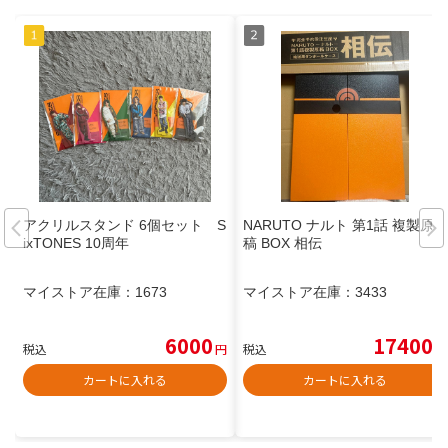
アクリルスタンド 6個セット S
NARUTO ナルト 第1話 複製原
ixTONES 10周年
稿 BOX 相伝
マイストア在庫：
1673
マイストア在庫：
3433
6000
17400
税込
円
税込
円
カートに入れる
カートに入れる