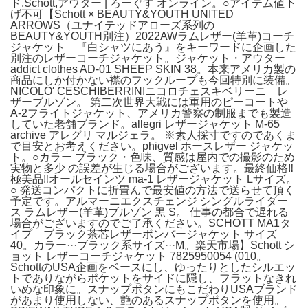
ド,Schott,アウター | ろーぐす オンライン。○アイテム値下
げ不可【Schott × BEAUTY&YOUTH UNITED
ARROWS（ユナイテッドアローズ系列の
BEAUTY&YOUTH別注）2022AWラムレザー(羊革)コーチ
ジャケット 『白シャツにあう』をキーワードに企画した
別注のレザーコーチジャケット。ジャケット・アウター
addict clothes AD-01 SHEEP SKIN 38。本来アメリカ製の
商品にしか付かない襟のフックループも今回特別に装備。
NICOLO′ CESCHIBERRINIニコロチェスキベリーニ レ
ザーブルゾン。 第二次世界大戦には軍用のピーコートや
A-2フライトジャケット、アメリカ警察の制服までも製造
していた老舗ブランド。allegri レザージャケット M-65
archive アレグリ マルジェラ。 ※素人採寸ですのであくま
で目安とお考えください。phigvel ホースレザー ジャケッ
ト。○カラー ブラック・色味、質感は屋内での撮影のため
実物と多少 の誤差が生じる場合がございます。最終価格‼️
極美品‼️オールセインツ ma-1 レザージャケット Lサイズ。
○ 発送コンパクトに折畳んで最安値の方法で送らせて頂く
予定です。アルマーニエクスチェンジ シングルライダー
ス ラムレザー(羊革)ブルゾン 黒 S。 仕事の都合で遅れる
場合がございますのでご了承ください。SCHOTT MA1タ
イプ ブラック茶芯レザーボンバージャケット サイズ
40。カラー···ブラック系サイズ···M。楽天市場】Schott シ
ョット レザーコーチジャケット 7825950054 (010。
SchottのUSA企画をベースにし、ゆったりとしたシルエッ
トでありながらポケットをサイドに隠し、フラットなきれ
いめな印象に。スナップボタンにもこだわりUSAブランド
があまり使用しない、艶のあるスナップボタンを使用。