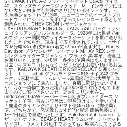
SPIEWAK TYPE A-2 フライトジャケット USA製 サイズ
40。スタッズライダースジャケット M。インラインには
ない大きい白タグも別注のさりげないポイントです。＜
Schott(ショット)＞1913年、ニューヨークのイーストブロ
ードウェイにショット兄弟によってレインコート屋として
創業された。CHEVIGNON レザージャケット
EXPEDITIONARY FORCES。BACKLASH バックラッシ
ュ イタリアンダブルショルダー S。1928年には世界で始
めてジッパー開閉式のライダースジャケットを世に送り出
したことで知られ、現在まで広く愛されています。○サイ
ズ M身幅58cm裄丈86cm 着丈72.5cm平置き実寸。Harley
Davidson ブラウンレザージャケット M。AVIREX レザー
シングルライダースジャケット ブラック 黒 本革。着画は
お断りいたします。○状態 多少の使用感はありますが、
目立つキズやヨゴレもなくまだまだ沢山お使い頂けるお品
です。KADOYA K'SLEATHER K'SPRODUCT 防寒ジャケ
ット ＬＬ。schott ダブルライダース618 サイズ42 ブラ
ック。○素材羊革 ラムレザー ○真贋鑑定済の大手某リユ
ースショップにて購入しました。真贋に問題はないです
が、万が一偽物であった場合は100%返金対応させて頂き
ますのでご安心下さいませ。2*e様 コリンボ A-1。
undercover 03AWペーパードール期ダブルライダース ジ
ャケット羊革。畳みジワ等はご容赦頂けますと幸いです。
＊発送のタイミングによりヤマト便ゆうゆう（郵便局）
便、どちらかで、発送致します(^^*)○配送 簡易包装にて
1〜2日程度で発送いたします。Polo By Ralph Lauren レ
ザージャケット。BEAMS HEART ラムレザージャケット
サイズL。 コメント対応中であっても、即購入して下さる