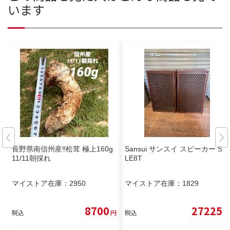
います
長野県南信州産‼️松茸 極上160g
Sansui サンスイ スピーカー SP-
11/11朝採れ
LE8T
マイストア在庫：
2950
マイストア在庫：
1829
8700
27225
税込
円
税込
円