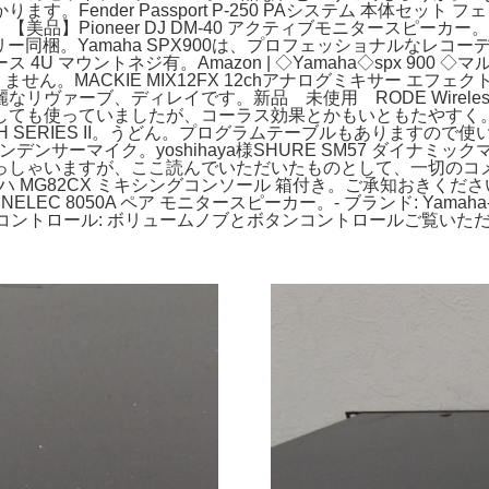
。Fender Passport P-250 PAシステム 本体セ
品】Pioneer DJ DM-40 アクティブモニタースピー
、純正バッテリー同梱。Yamaha SPX900は、プロフェッショナル
U マウントネジ有。Amazon | ◇Yamaha◇spx 90
MACKIE MIX12FX 12chアナログミキサー エフェクト内蔵 ガ
ーブ、ディレイです。新品 未使用 RODE Wireless GO
しても使っていましたが、コーラス効果とかもいともたやすく
5SH SERIES II。うどん。プログラムテーブルもあります
USBコンデンサーマイク。yoshihaya様SHURE SM57 ダ
っしゃいますが、ここ読んでいただいたものとして、一切のコ
ssor。ヤマハ MG82CX ミキシングコンソール 箱付き。ご承知お
EC 8050A ペア モニタースピーカー。- ブランド: Yamaha-
C電源- コントロール: ボリュームノブとボタンコントロールご覧い