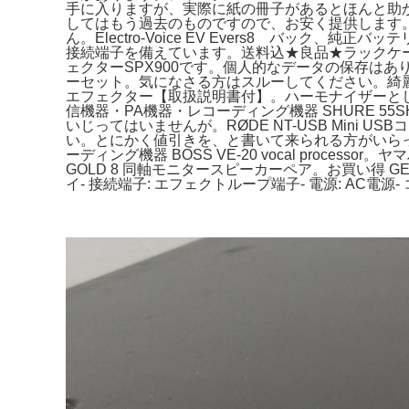
手に入りますが、実際に紙の冊子があるとほんと助かります
してはもう過去のものですので、お安く提供します。【美
ん。Electro-Voice EV Evers8 バック
接続端子を備えています。送料込★良品★ラックケース 4
ェクターSPX900です。個人的なデータの保存はありません。
ーセット。気になさる方はスルーしてください。綺麗なリヴァ
エフェクター【取扱説明書付】。ハーモナイザーと
信機器・PA機器・レコーディング機器 SHURE 5
いじってはいませんが。RØDE NT-USB Mini 
い。とにかく値引きを、と書いて来られる方がいら
ーディング機器 BOSS VE-20 vocal proce
GOLD 8 同軸モニタースピーカーペア。お買い得 GENEL
イ- 接続端子: エフェクトループ端子- 電源: A