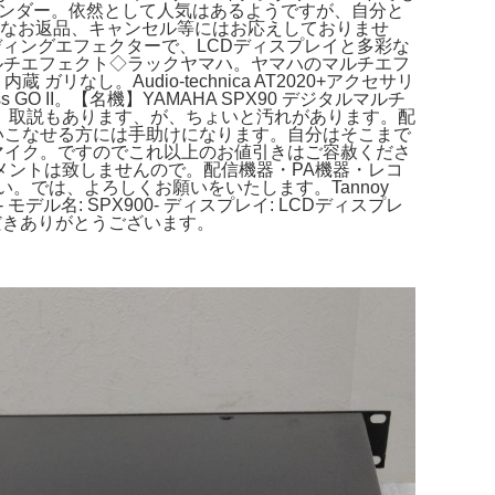
ット フェンダー。依然として人気はあるようですが、自分と
カー。なお返品、キャンセル等にはお応えしておりませ
なレコーディングエフェクターで、LCDディスプレイと多彩な
0 ◇マルチエフェクト◇ラックヤマハ。ヤマハのマルチエフ
リなし。Audio-technica AT2020+アクセサリ
 II。【名機】YAMAHA SPX90 デジタルマルチ
。取説もあります、が、ちょいと汚れがあります。配
ので使いこなせる方には手助けになります。自分はそこまで
イナミックマイク。ですのでこれ以上のお値引きはご容赦くださ
メントは致しませんので。配信機器・PA機器・レコ
きください。では、よろしくお願いをいたします。Tannoy
 モデル名: SPX900- ディスプレイ: LCDディスプレ
ただきありがとうございます。