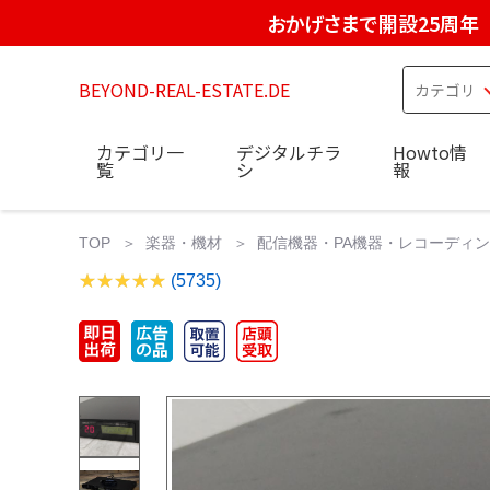
おかげさまで開設25周年
BEYOND-REAL-ESTATE.DE
カテゴリ一
デジタルチラ
Howto情
覧
シ
報
TOP
楽器・機材
配信機器・PA機器・レコーディ
(5735)