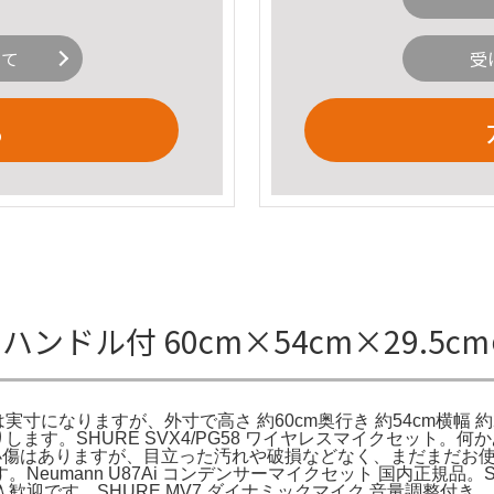
いて
受
る
ハンドル付 60cm×54cm×29.5
寸になりますが、外寸で高さ 約60cm奥行き 約54cm横幅 約29.
送りします。SHURE SVX4/PG58 ワイヤレスマイクセッ
うスリ傷や小傷はありますが、目立った汚れや破損などなく、まだま
mann U87Ai コンデンサーマイクセット 国内正規品。Senn
す。SHURE MV7 ダイナミックマイク 音量調整付き。SHUR