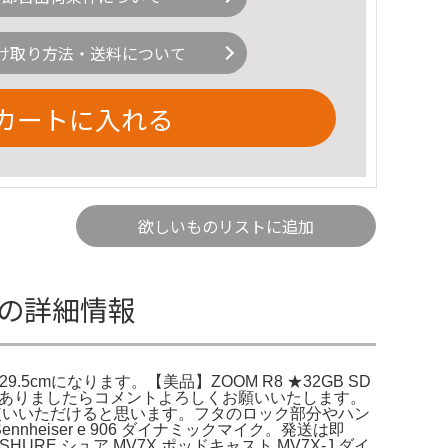
け取り方法・送料について
カートに入れる
欲しいものリストに追加
cmの詳細情報
5cmになります。【美品】ZOOM R8 ★32GB SD
ト。何かありましたらコメントよろしくお願いいたします。
だお使いいただけると思います。フタのロック部分やハン
heiser e 906 ダイナミックマイク。発送は即
E シュア MV7X ポッドキャスト MV7X-J ダイ