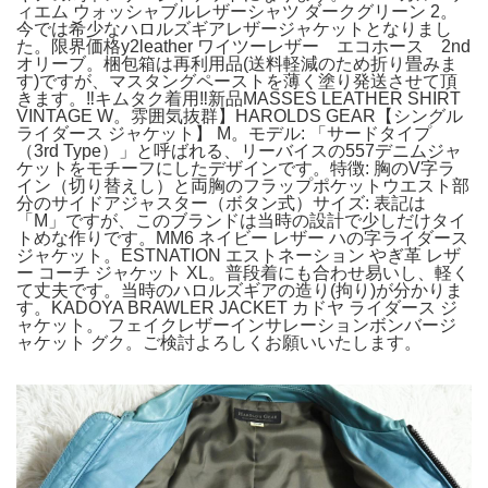
ィエム ウォッシャブルレザーシャツ ダークグリーン 2。
今では希少なハロルズギアレザージャケットとなりまし
た。限界価格y2leather ワイツーレザー エコホース 2nd
オリーブ。梱包箱は再利用品(送料軽減のため折り畳みま
す)ですが、マスタングペーストを薄く塗り発送させて頂
きます。‼️キムタク着用‼️新品MASSES LEATHER SHIRT
VINTAGE W。雰囲気抜群】HAROLDS GEAR【シングル
ライダース ジャケット】 M。モデル: 「サードタイプ
（3rd Type）」と呼ばれる、リーバイスの557デニムジャ
ケットをモチーフにしたデザインです。特徴: 胸のV字ラ
イン（切り替えし）と両胸のフラップポケットウエスト部
分のサイドアジャスター（ボタン式）サイズ: 表記は
「M」ですが、このブランドは当時の設計で少しだけタイ
トめな作りです。MM6 ネイビー レザー ハの字ライダース
ジャケット。ESTNATION エストネーション やぎ革 レザ
ー コーチ ジャケット XL。普段着にも合わせ易いし、軽く
て丈夫です。当時のハロルズギアの造り(拘り)が分かりま
す。KADOYA BRAWLER JACKET カドヤ ライダース ジ
ャケット。 フェイクレザーインサレーションボンバージ
ャケット グク。ご検討よろしくお願いいたします。