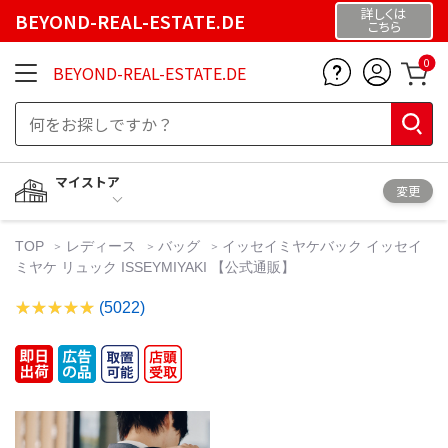
詳しくは
BEYOND-REAL-ESTATE.DE
こちら
0
BEYOND-REAL-ESTATE.DE
マイストア
変更
TOP
レディース
バッグ
イッセイミヤケバック イッセイ
ミヤケ リュック ISSEYMIYAKI 【公式通販】
(5022)