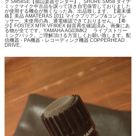
ク SM58SE【福山楽器センター】。SHURE SM58 ダイナ
ミックマイク中古品を譲って頂き自宅保管しておりました
が使用する機会が無くなった為、出品致します。【週末価
格】美品 AMATERAS 1011 マイクプリアンプ&コンプレ
ッサー。未使用の為、通電確認できておりません。【希
少】FOSTEX MTR VF80EX 録音再生確認済み。画像にあ
る物が全てです。YAMAHA AG03MK2 ライブストリー
ミングパック。ご理解頂ける方宜しくお願い致します。配
信機器・PA機器・レコーディング機器 COPPERHEAD
DRIVE。