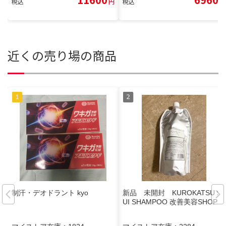
税込
円
税込
円
近くの売り場の商品
制汗・デオドラント kyo
新品 未開封 KUROKATSU S
UI SHAMPOO 改善美容SHOP