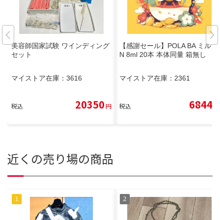
美容師国家試験 ワインディング
【感謝セール】POLA BA ミルク
セット
N 8ml 20本 本体同量 箱無し
マイストア在庫：
3616
マイストア在庫：
2361
20350
6844
税込
円
税込
円
近くの売り場の商品