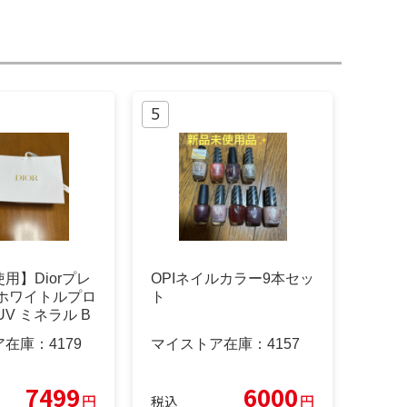
用】Diorプレ
OPIネイルカラー9本セッ
 ホワイトルプロ
ト
UV ミネラル B
ア在庫：
4179
マイストア在庫：
4157
7499
6000
円
円
税込