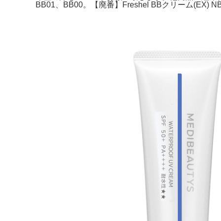
BB01、BB00。【廃番】Freshel BBクリーム(E