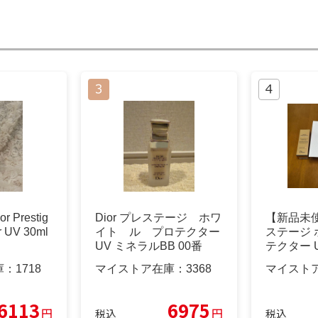
 Prestig
Dior プレステージ ホワ
【新品未使
r UV 30ml
イト ル プロテクター
ステージ
UV ミネラルBB 00番
テクター 
B
庫：
1718
マイストア在庫：
3368
マイスト
6113
6975
円
円
税込
税込