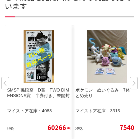
います
SMSP 孫悟空 D賞 TWO DIM
ポケモン ぬいぐるみ 7体 ま
ENSIONS賞 半券付き、未開封
とめ売り
マイストア在庫：
4083
マイストア在庫：
3315
60266
7540
税込
円
税込
円