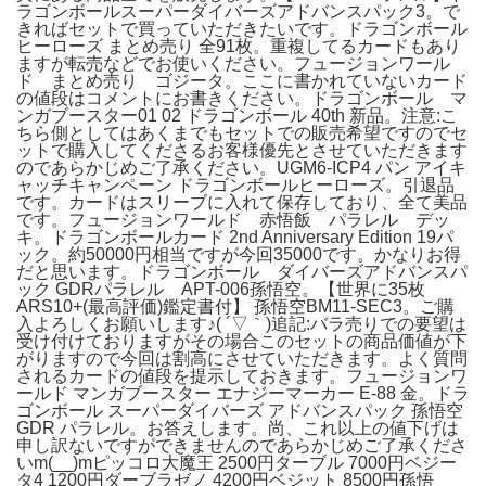
ラゴンボールスーパーダイバーズアドバンスパック3。で
きればセットで買っていただきたいです。ドラゴンボール
ヒーローズ まとめ売り 全91枚。重複してるカードもあり
ますが転売などでお使いください。フュージョンワール
ド まとめ売り ゴジータ。ここに書かれていないカード
の値段はコメントにお書きください。ドラゴンボール マ
ンガブースター01 02 ドラゴンボール 40th 新品。注意:こ
ちら側としてはあくまでもセットでの販売希望ですのでセ
ットで購入してくださるお客様優先とさせていただきます
のであらかじめご了承ください。UGM6-ICP4 パン アイキ
ャッチキャンペーン ドラゴンボールヒーローズ。引退品
です。カードはスリーブに入れて保存しており、全て美品
です。フュージョンワールド 赤悟飯 パラレル デッ
キ。ドラゴンボールカード 2nd Anniversary Edition 19パ
ック。約50000円相当ですが今回35000です。かなりお得
だと思います。ドラゴンボール ダイバーズアドバンスパ
ック GDRパラレル APT-006孫悟空。【世界に35枚
ARS10+(最高評価)鑑定書付】 孫悟空BM11-SEC3。ご購
入よろしくお願いします♪( ´▽｀)追記:バラ売りでの要望は
受け付けておりますがその場合このセットの商品価値が下
がりますので今回は割高にさせていただきます。よく質問
されるカードの値段を提示しておきます。フュージョンワ
ールド マンガブースター エナジーマーカー E-88 金。ドラ
ゴンボール スーパーダイバーズ アドバンスパック 孫悟空
GDR パラレル。お答えします。尚、これ以上の値下げは
申し訳ないですができませんのであらかじめご了承くださ
いm(__)mピッコロ大魔王 2500円ターブル 7000円ベジー
タ4 1200円ダーブラゼノ 4200円ベジット 8500円孫悟