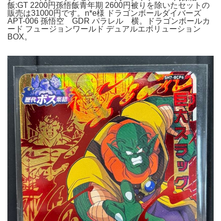
飯:GT 2200円孫悟飯青年期 2600円被りを除いたセットの
販売は31000円です。n*e様 ドラゴンボールダイバーズ
APT-006 孫悟空 GDR パラレル 横。ドラゴンボールカ
ード フュージョンワールド デュアルエボリューション
BOX。