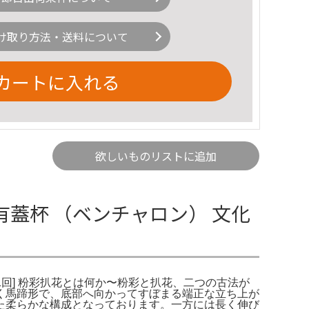
け取り方法・送料について
カートに入れる
欲しいものリストに追加
文有蓋杯 （ベンチャロン） 文化
第1回] 粉彩扒花とは何か〜粉彩と扒花、二つの古法が
く馬蹄形で、底部へ向かってすぼまる端正な立ち上が
た柔らかな構成となっております。一方には長く伸び