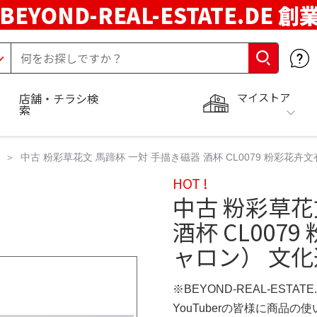
BEYOND-REAL-ESTATE.DE 創
マイストア
店舗・チラシ検
索
中古 粉彩草花文 馬蹄杯 一対 手描き磁器 酒杯 CL0079 粉彩花
HOT !
中古 粉彩草花
酒杯 CL007
ャロン） 文
※BEYOND-REAL-ESTAT
YouTuberの皆様に商品