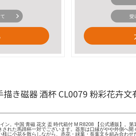
いて
受
る
手描き磁器 酒杯 CL0079 粉彩花卉
ン。中国 青磁 花文 盃 時代箱付 M R8208 【公式通販】。
きされた馬蹄杯一対でございます。器形は口縁がやや外側へ開
い枝に小花を散らしながら、赤花・緑葉・長葉文を組み合わせ