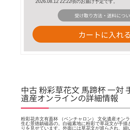
2026.08.12 22:22頃のお届け予定です。
受け取り方法・送料につ
カートに入れ
中古 粉彩草花文 馬蹄杯 一対 
遺産オンラインの詳細情報
粉彩花卉文有蓋杯 （ベンチャロン） 文化遺産オンライ
生む景徳鎮磁器の。白磁素地に粉彩で草花文が手描
りを見せています。外面には草花文が巡らされ、細