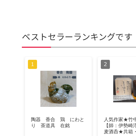
ベストセラーランキングです
陶器 香合 鶏 にわと
人気作家★竹
り 茶道具 在銘
【師：伊勢崎
麦酒呑★共箱