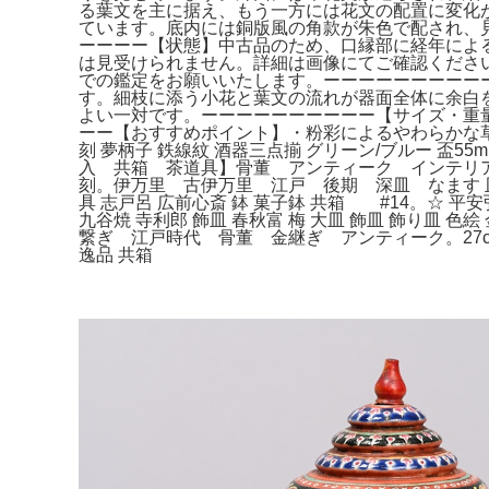
る葉文を主に据え、もう一方には花文の配置に変化
ています。底内には銅版風の角款が朱色で配され、
ーーーー【状態】中古品のため、口縁部に経年によ
は見受けられません。詳細は画像にてご確認くださ
での鑑定をお願いいたします。ーーーーーーーーー
す。細枝に添う小花と葉文の流れが器面全体に余白
よい一対です。ーーーーーーーーーー【サイズ・重量】
ーー【おすすめポイント】・粉彩によるやわらかな
刻 夢柄子 鉄線紋 酒器三点揃 グリーン/ブルー 盃5
入 共箱 茶道具】骨董 アンティーク インテリア
刻。伊万里 古伊万里 江戸 後期 深皿 なます 皿 柳
具 志戸呂 広前心斎 鉢 菓子鉢 共箱 #14。☆
九谷焼 寺利郎 飾皿 春秋富 梅 大皿 飾皿 飾り皿 
繋ぎ 江戸時代 骨董 金継ぎ アンティーク。27c
逸品 共箱