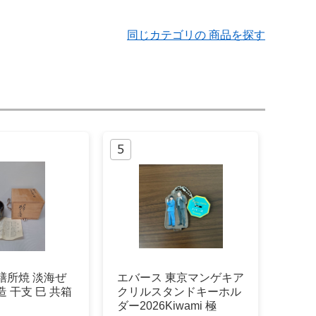
同じカテゴリの 商品を探す
膳所焼 淡海ぜ
エバース 東京マンゲキア
造 干支 巳 共箱
クリルスタンドキーホル
ダー2026Kiwami 極