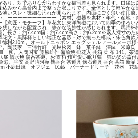
があり、対でありながらわずかな描写差も見られます。口縁は
見込みから高台内まで整った収まりです。全体として軽やかな
る薄いスレ・微細な汚れが見られます。内面にごく薄い使用痕
い。ーーーーーーーーーー【素材】磁器※素材・年代・産地・
ー【意匠・モチーフ】草花文は東洋陶磁において四季の移ろい
を残しながら配置され、静かな装飾性が感じられます。馬蹄杯
長さ：約7.4cm幅：約7.4cm高さ：約6.2cm※素人採寸
草花文・馬蹄杯らしい端正な器形・対で揃った構成・朱色角款
5ml 徳利210ml。オールドニッポン エッグシェル アールヌ
。陶芸家 三浦竹軒 光琳松図 鉢 菓子鉢 深鉢 米原氏 共
。人間国宝 藤原雄作 備前焼 掛花入 共箱 栞 布 141。茶道
 平安弘峯 清水焼 湯呑茶碗。お値下げ‼️可愛い眠り猫 猫の姿
色絵 金彩。平安 高野昭阿弥 鶴香合 茶道具 懐石道具 香合 共箱
m 小鹿田焼 オブジェ 民藝 バーナードリーチ 花器 花瓶。