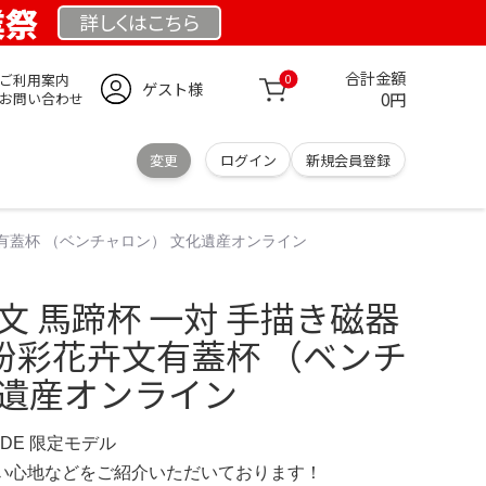
業祭
詳しくは
こちら
合計金額
ご利用案内
0
ゲスト様
0円
お問い合わせ
変更
ログイン
新規会員登録
卉文有蓋杯 （ベンチャロン） 文化遺産オンライン
文 馬蹄杯 一対 手描き磁器
9 粉彩花卉文有蓋杯 （ベンチ
化遺産オンライン
E.DE 限定モデル
の使い心地などをご紹介いただいております！