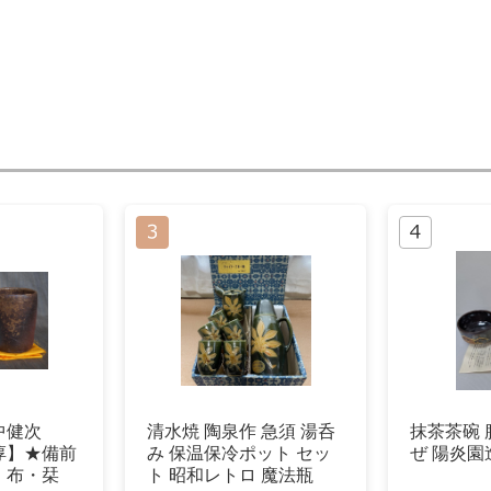
中健次
清水焼 陶泉作 急須 湯呑
抹茶茶碗 
淳】★備前
み 保温保冷ポット セッ
ぜ 陽炎園
・布・栞
ト 昭和レトロ 魔法瓶