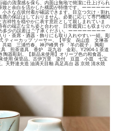
白磁の清潔感を保ち、内面は無地で簡潔に仕上げられ
筆致と余白を活かした構図が特徴です。ーーーーーー
、小さな点状付着が確認できます。目立つ欠け・割れ
真贋の保証はしておりません。必要に応じて専門機関
と吉祥性を穏やかに表す意匠として親しまれていま
特有の端正な立ち姿と合わせ、日常鑑賞にも収まりの
のため多少の誤差はご了承ください。ーーーーーーーー
入り・茶席・酒器・飾りにも取り入れやすい一組。彫
ーボ様式 ティーカップ ソーサー。【平安 㐂山造 文琳茶
箱 三浦竹春。神戸峰男 作 「羊の親子」 陶彫
具 煎茶道具 香炉 花九谷 金彩。Y2904-1 茶道
の蓋付き陶器彫刻。【新品未使用】オリーブ色の和食器。
 新品 未使用 保管品。古伊万里 染付 豆皿 小皿 七宝
天野達夫造 油滴天目釉 高足高台 器 京焼 清水焼