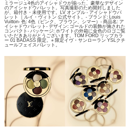
ミラージュ4色のアイシャドウが揃った、豪華なデザイン
のアイシャドウパレット。写真撮影のため開封しました
が、箱付き・未使用です。LV オンブル - アイシャドウパ
レット ｜ルイ・ヴィトン 公式サイト。- ブランド: Louis
Vuitton- 色: 4色（ピンク、ブラウン、シマー）- 商品名: ア
イシャドウパレット- デザイン: ゴールドの装飾が施された
コンパクト- パッケージ: ホワイトの外箱に金色のロゴご覧
いただきありがとうございます。TOM FORD リップカラ
ー 01 BADASS 限定。⭐︎ 限定イヴ・サンローラン YSLクチ
ュールフェイスパレット。