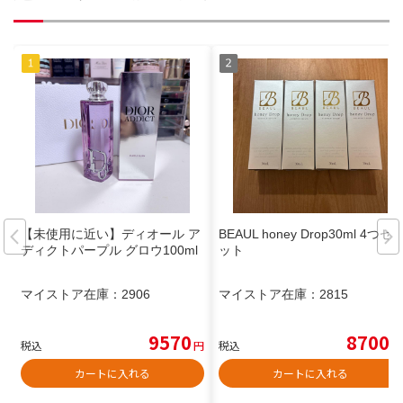
【未使用に近い】ディオール ア
BEAUL honey Drop30ml 4つセ
ディクトパープル グロウ100ml
ット
マイストア在庫：
2906
マイストア在庫：
2815
9570
8700
税込
円
税込
円
カートに入れる
カートに入れる