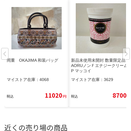
岡重 OKAJIMA 和装バッグ
新品未使用未開封 数量限定品 K
AORUノンＦエナジークリームS
P マッコイ
マイストア在庫：
4068
マイストア在庫：
3629
11020
8700
税込
円
税込
円
近くの売り場の商品