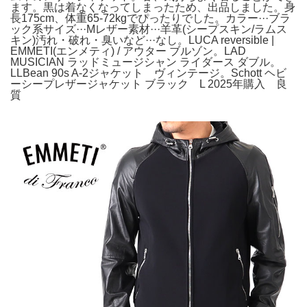
ます。黒は着なくなってしまったため、出品しました。身
長175cm、体重65-72kgでぴったりでした。カラー···ブラ
ック系サイズ···Mレザー素材···羊革(シープスキン/ラムス
キン)汚れ・破れ・臭いなど···なし。LUCA reversible |
EMMETI(エンメティ) / アウター ブルゾン。LAD
MUSICIAN ラッドミュージシャン ライダース ダブル。
LLBean 90s A-2ジャケット ヴィンテージ。Schott ヘビ
ーシープレザージャケット ブラック L 2025年購入 良
質