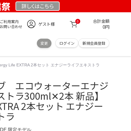
業祭
詳しくは
こちら
合計金額
ご利用案内
0
ゲスト様
0円
お問い合わせ
変更
ログイン
新規会員登録
 Life EXTRA 2本セット エナジーライフエキストラ
ブ エコウォーターエナジ
トラ300ml✕2本 新品】
e EXTRA 2本セット エナジー
トラ
E.DE 限定モデル