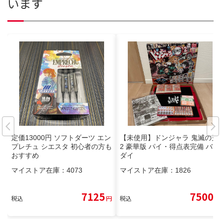
います
定価13000円 ソフトダーツ エン
【未使用】ドンジャラ 鬼滅の刃
プレチュ シエスタ 初心者の方も
2 豪華版 パイ・得点表完備 バン
おすすめ
ダイ
マイストア在庫：
4073
マイストア在庫：
1826
7125
7500
税込
円
税込
円