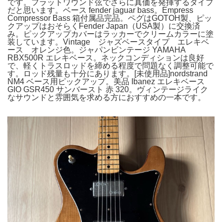
です。フラットワウンド弦でさらに真価を発揮するタイプ
だと思います。ベース fender jaguar bass。Empress
Compressor Bass 箱付属品完品。ペグはGOTOH製、ピッ
クアップはおそらくFender Japan（USA製）に交換済
み。ピックアップカバーはラッカーでクリームカラーに塗
装しています。Vintage ジャズベースタイプ エレキベ
ース オレンジ色。ジャパンビンテージ YAMAHA
RBX500R エレキベース。ネックコンディションは良好
で、軽くトラスロッドを締める程度で問題なく調整可能で
す。ロッド残量も十分にあります。[未使用品]nordstrand
NM4 ベース用ピックアップ。美品 Ibanez エレキベース
GIO GSR450 サンバースト 赤 320。ヴィンテージライク
なサウンドと雰囲気を求める方におすすめの一本です。