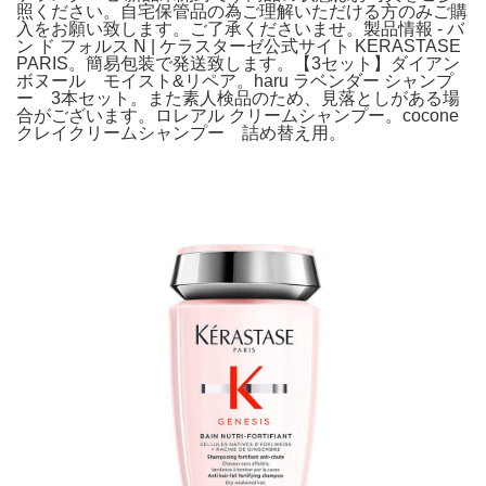
照ください。自宅保管品の為ご理解いただける方のみご購
入をお願い致します。ご了承くださいませ。製品情報 - バ
ン ド フォルス N | ケラスターゼ公式サイト KERASTASE
PARIS。簡易包装で発送致します。【3セット】ダイアン
ボヌール モイスト&リペア。haru ラベンダー シャンプ
ー 3本セット。また素人検品のため、見落としがある場
合がございます。ロレアル クリームシャンプー。cocone
クレイクリームシャンプー 詰め替え用。