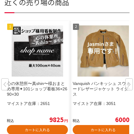
近くの売り場の商品
心の休憩所〜真shin〜様おまと
Vanquish バンキッシュ スウェ
め専用✦101ショップ看板36×26
ードレザージャケット ライダー
90×30
ス
マイストア在庫：
2651
マイストア在庫：
3051
9825
6000
税込
円
税込
円
カートに入れる
カートに入れる