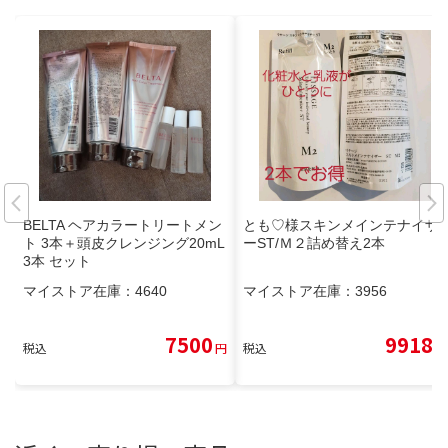
BELTA ヘアカラートリートメン
とも♡様スキンメインテナイザ
ト 3本＋頭皮クレンジング20mL
ーST/Ｍ２詰め替え2本
3本 セット
マイストア在庫：
4640
マイストア在庫：
3956
7500
9918
税込
円
税込
円