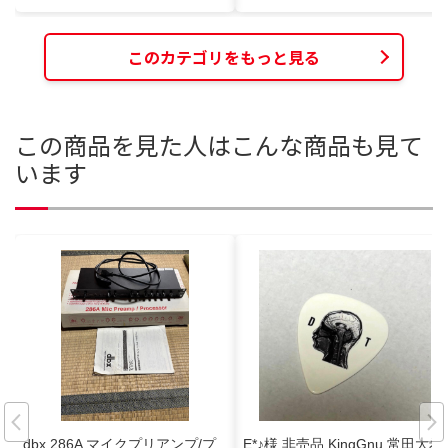
このカテゴリをもっと見る
この商品を見た人はこんな商品も見て
います
dbx 286A マイクプリアンプ/プ
E*♪様 非売品 KingGnu 常田大希