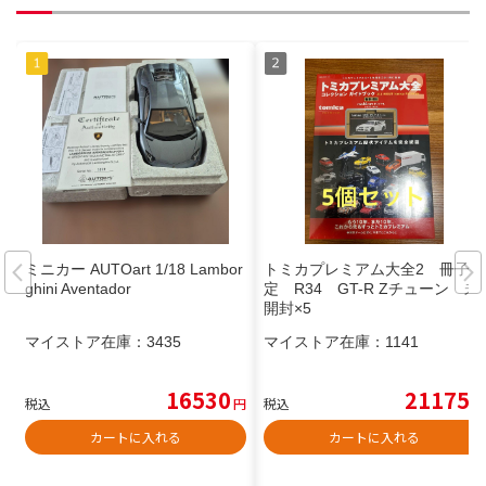
ミニカー AUTOart 1/18 Lambor
トミカプレミアム大全2 冊子限
ghini Aventador
定 R34 GT-R Zチューン 未
開封×5
マイストア在庫：
3435
マイストア在庫：
1141
16530
21175
税込
円
税込
円
カートに入れる
カートに入れる