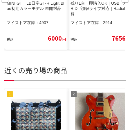
MINI GT LB日産GT-R Light Bl
残り1台｜即購入OK｜USB→XL
ue初期カラーモデル 未開封品
R DI 宅録/ライブ対応｜Radial代
替
マイストア在庫：
4907
マイストア在庫：
2914
6000
7656
税込
円
税込
円
近くの売り場の商品