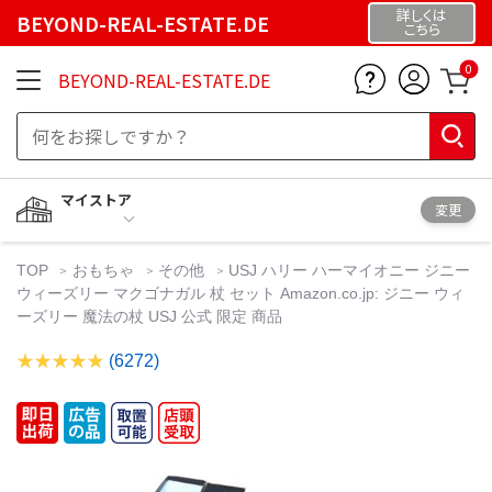
詳しくは
BEYOND-REAL-ESTATE.DE
こちら
0
BEYOND-REAL-ESTATE.DE
マイストア
変更
TOP
おもちゃ
その他
USJ ハリー ハーマイオニー ジニー
ウィーズリー マクゴナガル 杖 セット Amazon.co.jp: ジニー ウィ
ーズリー 魔法の杖 USJ 公式 限定 商品
(6272)