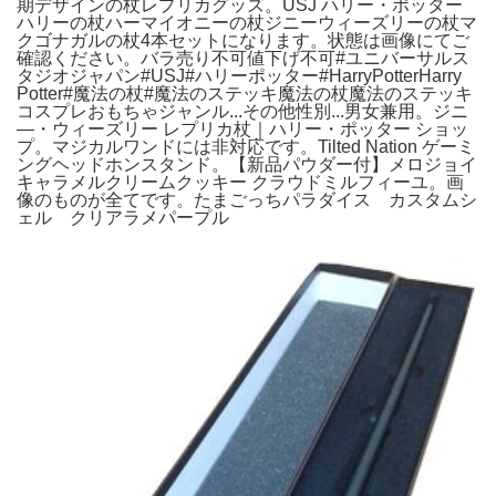
期デザインの杖レプリカグッズ。USJ ハリー・ポッター
ハリーの杖ハーマイオニーの杖ジニーウィーズリーの杖マ
クゴナガルの杖4本セットになります。状態は画像にてご
確認ください。バラ売り不可値下げ不可#ユニバーサルス
タジオジャパン#USJ#ハリーポッター#HarryPotterHarry
Potter#魔法の杖#魔法のステッキ魔法の杖魔法のステッキ
コスプレおもちゃジャンル...その他性別...男女兼用。ジニ
―・ウィーズリー レプリカ杖｜ハリー・ポッター ショッ
プ。マジカルワンドには非対応です。Tilted Nation ゲーミ
ングヘッドホンスタンド。【新品パウダー付】メロジョイ
キャラメルクリームクッキー クラウドミルフィーユ。画
像のものが全てです。たまごっちパラダイス カスタムシ
ェル クリアラメパープル