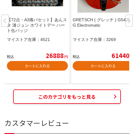
【72点・A3痛バセット】あんス
GRETSCH ( グレッチ ) G5422T
タ 漣ジュン ホワイトデー ハー
G Electromatic
ト缶バッジ
マイストア在庫：
4521
マイストア在庫：
3269
26888
61440
税込
円
税込
円
カートに入れる
カートに入れる
このカテゴリをもっと見る
カスタマーレビュー