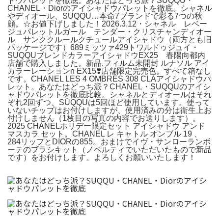
ドウパレットを徹底。あなたはどっち派？SUQQU・
CHANEL・Diorのアイシャドウパレットを徹底。シャネル
やディオール、SUQQU…本命7ブランドで彩る7つの秋
顔。☆お値下げしました！2026.3.12・シャネル レベー
ジュパレットルガール テンダー・クリスチャンディオー
ル サンククルールクチュールアイシャドウ（両方とも旧
パッケージです）689ミッツァ429トワルドゥジュイ・
SUQQUブレンドカラーアイシャドウEX25 春陽向都内
店舗で購入しました。新品.フィルム未開封 ルナソル アイ
カラーレーションn EX15❣️店舗限定完売色。すべて箱なし
です。CHANEL LES 4 OMBRES 308 CLAアイシャドウパ
レット。あなたはどっち派？CHANEL・SUQQUのアイシ
ャドウパレットを徹底比較。シャネルとディオールはそれ
ぞれ2回ずつ、SUQQUは5回ほど使用しています。使って
いないチップはお付けしますが、使用済みの分は衛生上お
付けしません（1枚目の写真の内容でお送りします）。
2025 CHANELホリデー限定セット アイシャドウ アンド
マスカラ セット。CHANEL レ キャトル オンブル 19 、
284リップとDIORの855。おまけでイヴ・サンローランボ
ーテのブラシキット（ノベルティでいただいたもので新品
です）をお付けします。よろしくお願いいたします！