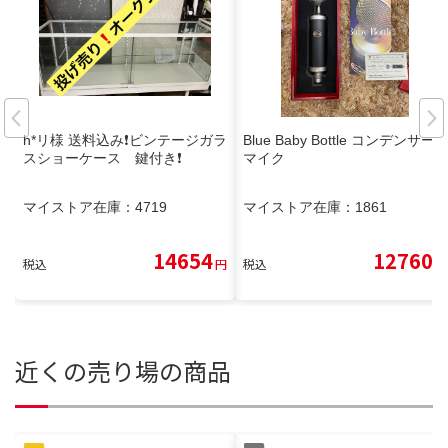
h*リ様 送料込み❗️ビンテージガラ
Blue Baby Bottle コンデンサー
スショーケース 鍵付き❗️
マイク
マイストア在庫：
4719
マイストア在庫：
1861
14654
12760
税込
円
税込
円
近くの売り場の商品