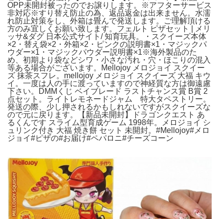
OPP未開封被ったのでお譲りします。※アフターサービス
非対応※すり替え防止の為、返品返金は出来ません。水濡
れ防止対策をし、外箱は畳んで発送します。ご理解頂ける
方のみ宜しくお願い致します。フェルト ピザセット | メリ
ッサ&ダグ 日本公式サイト/ 知育玩具。・スクイーズ本体
×2・替え袋×2・外箱×2・ピンクの説明書×1・マジックパ
ウダー×1・マジックパウダー説明書×1※海外製品のた
め、初期より袋などシワ・小さな汚れ・穴・ほこりの混入
等ある場合がございます。Mellojoy メロジョイ スクイー
ズ 抹茶スフレ。mellojoy メロジョイ スクイーズ 大福 キウ
イ。一度は人の手に渡っていますので神経質な方は御遠慮
下さい。DMMくじ ベイブレード ラストチャンス賞 B賞 2
点セット。ライトレモネードジャム 特大タペストリー。
発送の際、少し押されるかもしれないですがスクイーズな
ので元に戻ります。【新品未開封】ドラゴンクエスト あ
るくんです スライム型育成ゲーム 1998年。メロジョイ シ
ュリンク付き 大福 焼き餅 セット 未開封。#Mellojoy#メロ
ジョイ#ピザの#お届け#ペパロニ#チーズコーン