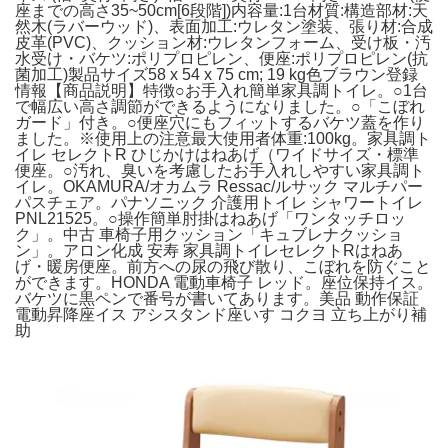
座までの高さ35~50cm[6段階])内容量:1台材質:構造部材:天
然木(ラバーウッド)、表面加工:ウレタン塗装、張り材:合成
皮革(PVC)、クッション材:ウレタンフォーム、受け板・汚
水受け・バケツ:ポリプロピレン、便座:ポリプロピレン(抗
菌加工)製品サイズ‎58 x 54 x 75 cm; 19 kg色‎ブラウン登録
情報【商品説明】特徴○お手入れ簡単家具調トイレ。○1台
で幅広い高さ調節ができるようになりました。○「こぼれ
ガード」付き。○便座穴にもフィットするバケツ蓋を作り
ました。※使用上の注意最大使用者体重:100kg。家具調ト
イレ セレクトR ひじかけはねあげ（ワイドサイズ・標準
便座。○汚れ、臭いを考慮したお手入れしやすい家具調ト
イレ。OKAMURA/オカムラ Ressac/ルサック マルチパー
パスチェア。パナソニック 介護用トイレ シャワートイレ
PNL21525。○操作簡単肘掛はねあげ「ワンタッチロッ
ク」。中古 車椅子用クッション「キュブレナクッショ
ン」。アロン化成 安寿 家具調トイレセレクトRはねあ
げ・暖房便座。前方への尿の飛び散り、こぼれを防ぐこと
ができます。HONDA 電動車椅子 レッド。座位保持イス。
バケツに黒ペンで番号が書いてあります。美品 動作保証
電動昇降座イス アシスタンド座いす コクヨ 立ち上がり補
助