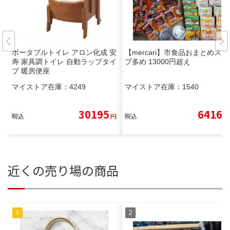
ポータブルトイレ アロン化成 安
【mercari】市食品おまとめスー
寿 家具調トイレ 自動ラップタイ
プ多め 13000円超え
プ 暖房便座
マイストア在庫：
4249
マイストア在庫：
1540
30195
6416
税込
円
税込
円
近くの売り場の商品