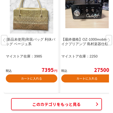
(新品未使用)和装バッグ 利休バ
【最終価格】OZ-1000mobile マ
ッグ ベージュ系
イクプリアンプ 島村楽器仕様
マイストア在庫：
3985
マイストア在庫：
2250
7395
27500
税込
円
税込
円
カートに入れる
カートに入れる
このカテゴリをもっと見る