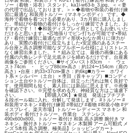
日本製 和装。和装ボディ K6-27 | 着付け練習用 和装トル
ソー（着物・浴衣）スタンド。ka1l-w63-b_3.jpg。＜＜妻
の代理で出品しております。＞＞◆着物や和装の着付け練
習に最適な 和装用トルソー（マネキンボディ） です。◆
海外で着物を着つける必要があり、3カ月前に購入しまし
た。帯結びや着物の着付けをしっかり練習できました。お
すすめです！！◆和装ディスプレイ用としてもお使いいた
だけると思います。•芯地張りでピン打ちが可能です•帯結
び・着付け練習に最適なボディ形状•おなか周りに弾力が
あり、実際の着付けに役立ちました•安定感のあるスチー
ル台座と高さ調整可能なダブルポール仕様によりストレス
なく練習出来ました。＊＊組み立ては、最後の画像にある
付属の六角レンチで足元底ネジを締めるだけです。台座裏
画像をご参照ください。◼️サイズ•バスト83cm ・ ウェ
スト74cm ・ ヒップ88cm•高さ：約124〜154cm（肩の
高さ）•台座：約33×37cm•重さ：約6kg◼️カラー ホワイ
ト系 × シルバー（土台） × 杢目（首キャップ）◼️コンディ
ション土台やトルソー自体は、目立った汚れは無く良好で
す。使用期間も短く、素人目には新品に思えます。※画像
を確認下さい。※完璧を求める方、神経質な方はご遠慮下
さい。 【即購入OK】★発送 発送はプチプチ
＆段ボール箱に入れ、分解して発送します。#トルソー #
和装用マネキン #着付け練習 #帯結び #着物 #和装小物 #デ
ィスプレイ。楽天市場】トルソー レディース マネキン 和
装ボディ 着付けトルソー。作業台 ステンレス
490x600x800。トルソー 着付け 和装 高さ調整 腕付き マ
ネキン。腕付きトルソー マネキン 木製脚 アーム可動式 メ
ンズ 5本指 高さ調整。極美品】ショッピングカート