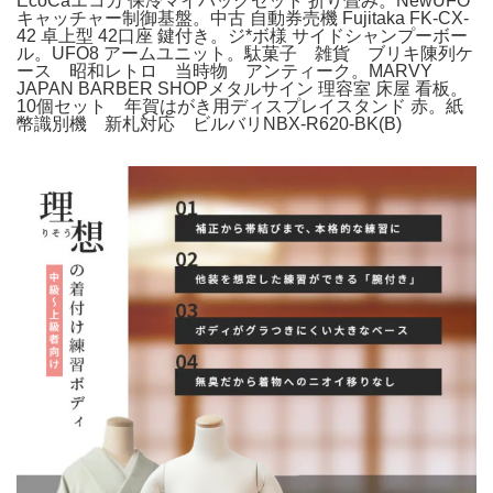
EcoCaエコカ 保冷マイバッグセット 折り畳み。NewUFO
キャッチャー制御基盤。中古 自動券売機 Fujitaka FK-CX-
42 卓上型 42口座 鍵付き。ジ*ボ様 サイドシャンプーボー
ル。UFO8 アームユニット。駄菓子 雑貨 ブリキ陳列ケ
ース 昭和レトロ 当時物 アンティーク。MARVY
JAPAN BARBER SHOPメタルサイン 理容室 床屋 看板。
10個セット 年賀はがき用ディスプレイスタンド 赤。紙
幣識別機 新札対応 ビルバリNBX-R620-BK(B)