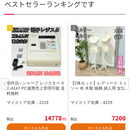
ベストセラーランキングです
動作品✨シャープ レジスター X
【2体セット】レディース トル
E-A147 PC連携売上管理可能 送
ソー 布 木製 猫脚 婦人用 女性用
料無料
マイストア在庫：
2219
マイストア在庫：
4229
14778
7200
税込
円
税込
円
カートに入れる
カートに入れる