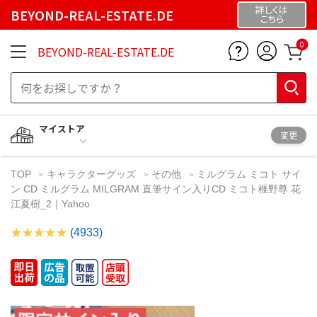
詳しくは
BEYOND-REAL-ESTATE.DE
こちら
0
BEYOND-REAL-ESTATE.DE
マイストア
変更
TOP
キャラクターグッズ
その他
ミルグラム ミコト サイ
ン CD ミルグラム MILGRAM 直筆サイン入りCD ミコト榧野尊 花
江夏樹_2｜Yahoo
(4933)