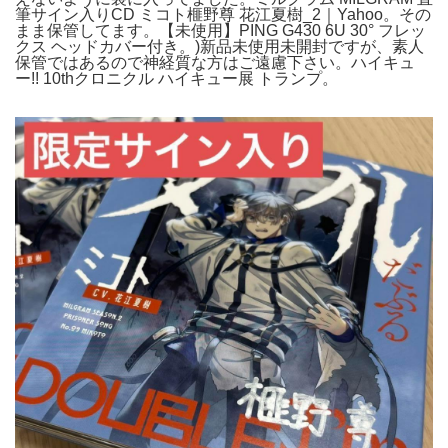
筆サイン入りCD ミコト榧野尊 花江夏樹_2｜Yahoo。その
まま保管してます。【未使用】PING G430 6U 30° フレッ
クス ヘッドカバー付き。)新品未使用未開封ですが、素人
保管ではあるので神経質な方はご遠慮下さい。ハイキュ
ー!! 10thクロニクル ハイキュー展 トランプ。