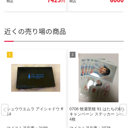
税込
円
税込
円
近くの売り場の商品
シュウウエムラ アイシャドウ ff
0708 牧瀬里穂 91 はたちの献血
14
キャンペーン ステッカー シール
4枚
マイストア在庫：
2199
マイストア在庫：
2378