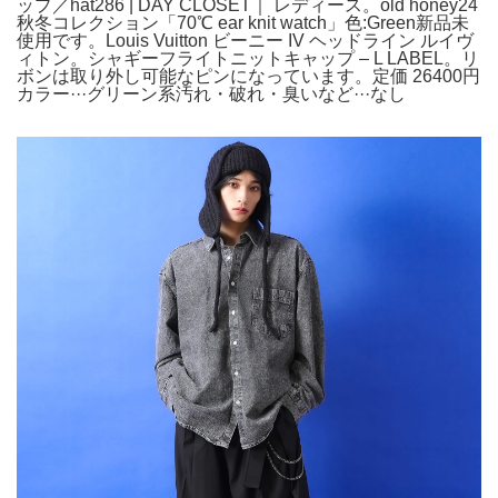
ップ／hat286 | DAY CLOSET｜ レディース。old honey24
秋冬コレクション「70℃ ear knit watch」色:Green新品未
使用です。Louis Vuitton ビーニー IV ヘッドライン ルイヴ
ィトン。シャギーフライトニットキャップ – L LABEL。リ
ボンは取り外し可能なピンになっています。定価 26400円
カラー···グリーン系汚れ・破れ・臭いなど···なし