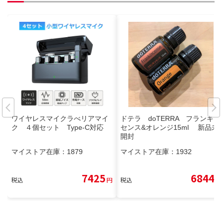
ワイヤレスマイクラべリアマイ
ドテラ doTERRA フランキン
ク ４個セット Type-C対応
センス&オレンジ15ml 新品未
開封
マイストア在庫：
1879
マイストア在庫：
1932
7425
6844
税込
円
税込
円