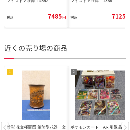
マイストア在庫：
4542
マイストア在庫：
1359
7485
7125
税込
円
税込
円
近くの売り場の商品
竹彫 花文楼閣図 筆筒型花器 文
ポケモンカード AR 引退品