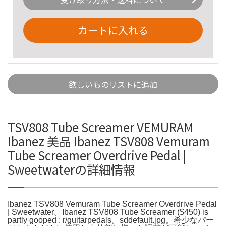
カートに入れる
欲しいものリストに追加
TSV808 Tube Screamer VEMURAM
Ibanez 美品 Ibanez TSV808 Vemuram
Tube Screamer Overdrive Pedal |
Sweetwaterの詳細情報
Ibanez TSV808 Vemuram Tube Screamer Overdrive Pedal
| Sweetwater。Ibanez TSV808 Tube Screamer ($450) is
partly gooped : r/guitarpedals。sddefault.jpg。希少なパー