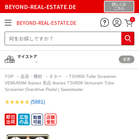
詳しくは
BEYOND-REAL-ESTATE.DE
こちら
0
BEYOND-REAL-ESTATE.DE
マイストア
変更
TOP
楽器・機材
ギター
TSV808 Tube Screamer
VEMURAM Ibanez 美品 Ibanez TSV808 Vemuram Tube
Screamer Overdrive Pedal | Sweetwater
(5881)