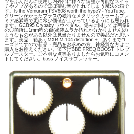
ツをふんだんに使用し内外部に様々な調整が可能なスイッ
チやノブがあるのでほぼ望む音が作れてしまう魔法の箱で
す。Is the Vemuram TSV808 worth the hype? - YouTube。
グリーンがかったブラスの独特なメタリックカラーもプレ
ミア感満載で更に希少価値が上がっているようにも思われ
ます。GCB95 Crybaby ワウペダル。傷みに関しては画像9
の◯箇所に1mm程の傷(塗装ムラか汚れか分かりません)の
ようなものがある以外は見当たりませんので美品だと思い
ます。美品 箱ありMXR M-104 distortion +。あくまでユ
ーズドですので新品・完品をお求めの方、神経質な方はご
購入をお控えください。値下げBBE FREQ BOOST トレブ
ルブースター。ご不明な点等ありましたらお気軽にコメン
トしてください。boss ノイズサプレッサー。