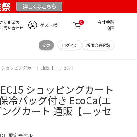
業祭
詳しくは
こちら
合計金額
ご利用案内
0
ゲスト様
0円
お問い合わせ
変更
ログイン
新規会員登録
コカ) ショッピングカート 通販【ニッセン】
カ EC15 ショッピングカート
保冷バッグ付き EcoCa(エ
ピングカート 通販【ニッセ
E.DE 限定モデル