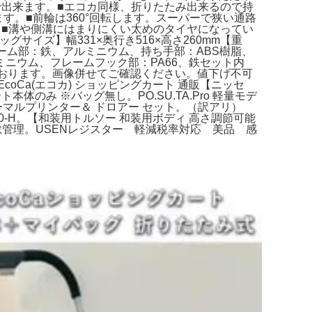
チで出来ます。■エコカ同様、折りたたみ出来るので持
す。■前輪は360°回転します。スーパーで狭い通路
■溝や側溝にはまりにくい太めのタイヤになってい
ッグサイズ】幅331×奥行き516×高さ260mm【重
フレーム部：鉄、アルミニウム、持ち手部：ABS樹脂、
ニウム、フレームフック部：PA66、鉄セット内
ております。画像併せてご確認ください。値下げ不可
oCa(エコカ) ショッピングカート 通販【ニッセ
本体のみ ※バッグ無し。PO.SU.TA.Pro 軽量モデ
 サーマルプリンター＆ ドロアー セット。（訳アリ）
-S20-H。【和装用トルソー 和装用ボディ 高さ調節可能
ー 勤怠管理。USENレジスター 軽減税率対応 美品 感