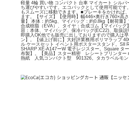
軽量 4輪 買い物 コンパクト 台車 マイカート 
ち運びやすいです。エコバックとして使用可能です。
もスムーズに移動できます。■ブレーキをかければ
ます。【サイズ】【使用時】幅446×奥行き760×高さ1
量】 本体：約5kg、マイバッグ：約0.8kg【耐荷
合成樹脂（EVA）、タイヤ：合成ゴム【マイバッグ
容：本体、マイバッグ、保冷バッグ(EC22)、取
即購入OK他でも販売に出しておりますので購入は早い
ン】。【値上げ前に】大好評業務用ポリマラップ 400mm×
ル ケースセット イベント用ポスタースタンド。SII 
SHARP XE-A147ーW 電子レジスター。Squar
布製】。【美品】スター精密 レシートプリンター mC-
熱紙 人気コンパクト型 901326。タカラベルモン