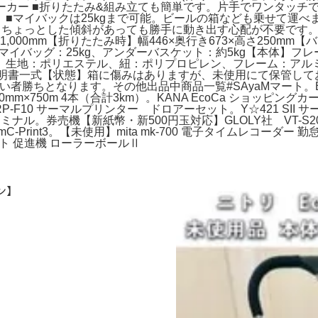
シルバーカー ■折りたたみ&組み立ても簡単です。片手でワンタッ
■マイバックは25kgまで可能。ビールの箱なども乗せて運べま
、ちょっとした傾斜があっても勝手に動き出す心配が不要です。
,000mm【折りたたみ時】幅446×奥行き673×高さ250mm【バ
重】マイバッグ：25kg、アンダーバスケット：約5kg【本体】
】生地：ポリエステル、紐：ポリプロピレン、フレーム：アルミ
扱説明書一式【状態】箱に傷みはありますが、未使用にて保管し
者勝ちとなります。その他出品中商品一覧#SAyaMマート。Ec
750m 4本（合計3km）。KANA EcoCa ショッピングカート
RP-F10 サーマルプリンター ドロアーセット。Y☆421 SII
e ターミナル。券売機【新紙幣・新500円玉対応】GLOLY社 VT
Print3。【未使用】mita mk-700 電子タイムレコーダ
ト 促進機 ローラーボールⅡ