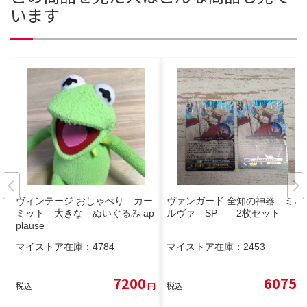
います
ヴィンテージ おしゃべり カー
ヴァンガード 全知の神器 ミネ
ミット 大きな ぬいぐるみ ap
ルヴァ SP 2枚セット
plause
マイストア在庫：
4784
マイストア在庫：
2453
7200
6075
税込
円
税込
円