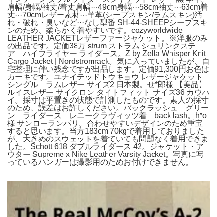
肩幅/身幅/袖丈/着丈肩幅···49cm身幅···58cm袖丈···63cm着
丈···70cmレザー素材···羊革(シープスキン/ラムスキン)汚
れ・破れ・臭いなど···なし型番 SH-44-SHEEPシープスキ
ンのため、柔らかく着やすいです。cozyworldwide
LEATHER JACKETレザーファージャケット。※洋服のみ
の出品です。定価38万 strum ストラム シュリンクステ
ア ハイフライヤー ライダース。Z by Zella Whisper Knit
Cargo Jacket | Nordstromrack。気に入っていましたが、自
宅整理に伴い残念ですが出品します。定価91,300円お色は
カーキです。ユナイテッドトウキョウ レザージャケット
シングル ラムレザー サイズ2 日本製。せ*郎様 【美品】
ルイスレザー サイクロン タイトフィット サイズ36 カウハ
イ。採寸は平置きの状態で計測したものです。素人の採寸
のため、誤差はお許しください。バックラッシュ グリー
ン ライダース レニークラヴィッツ着 back lash。h*o
様 サンローランパリ。合わせやすいデザインのため重宝
すると思います。当方183cm 70kgで着用しておりました
が、大きめのスウェットを着ていても問題なく着用できま
した。Schott 618 ダブルライダース 42。ジャケット・ア
ウター Supreme x Nike Leather Varsity Jacket。写真に写
っているハンガーは撮影用のためお付けできません。