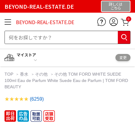
詳しくは
BEYOND-REAL-ESTATE.DE
こちら
0
BEYOND-REAL-ESTATE.DE
マイストア
変更
TOP
香水
その他
その他 TOM FORD WHITE SUEDE
100ml Eau de Parfum White Suede Eau de Parfum | TOM FORD
BEAUTY
(6259)