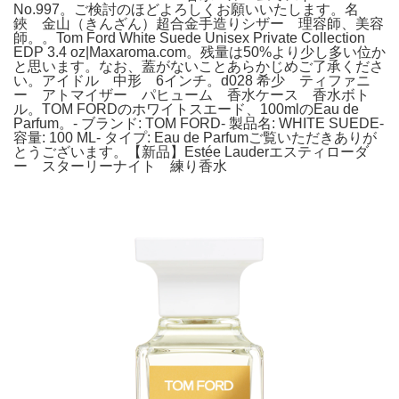
No.997。ご検討のほどよろしくお願いいたします。名
鋏 金山（きんざん）超合金手造りシザー 理容師、美容
師。。Tom Ford White Suede Unisex Private Collection
EDP 3.4 oz|Maxaroma.com。残量は50%より少し多い位か
と思います。なお、蓋がないことあらかじめご了承くださ
い。アイドル 中形 6インチ。d028 希少 ティファニ
ー アトマイザー パヒューム 香水ケース 香水ボト
ル。TOM FORDのホワイトスエード、100mlのEau de
Parfum。- ブランド: TOM FORD- 製品名: WHITE SUEDE-
容量: 100 ML- タイプ: Eau de Parfumご覧いただきありが
とうございます。【新品】Estée Lauderエスティローダ
ー スターリーナイト 練り香水