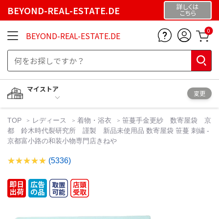
詳しくは
BEYOND-REAL-ESTATE.DE
こちら
0
BEYOND-REAL-ESTATE.DE
マイストア
変更
TOP
レディース
着物・浴衣
笹蔓手金更紗 数寄屋袋 京
都 鈴木時代裂研究所 謹製 新品未使用品 数寄屋袋 笹蔓 刺繍 -
京都富小路の和装小物専門店きねや
(5336)