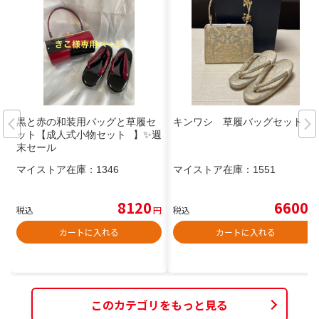
黒と赤の和装用バッグと草履セ
キンワシ 草履バッグセット
ット【成人式小物セット⠀】✨週
末セール
マイストア在庫：
1346
マイストア在庫：
1551
8120
6600
税込
円
税込
円
カートに入れる
カートに入れる
このカテゴリをもっと見る