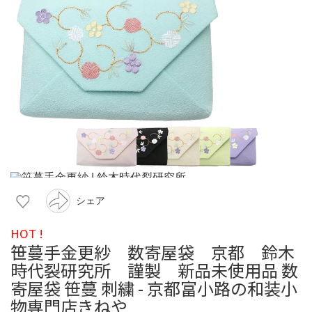
シェア
HOT !
笹蔓手金更紗 数寄屋袋 京都 鈴木
時代裂研究所 謹製 新品未使用品 数
寄屋袋 笹蔓 刺繍 - 京都富小路の和装小
物専門店きねや