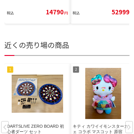
14790
52999
税込
円
税込
円
近くの売り場の商品
DARTSLIVE ZERO BOARD 初
キティ カワイイモンスターカフ
心者ダーツ セット
ェ コラボ マスコット 原宿