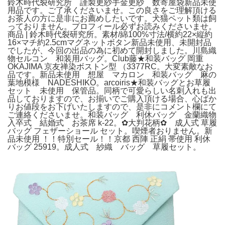
鈴木時代裂研究所 謹製更紗手金更紗 数寄屋袋新品未使
用品です。ご了承くださいませ。この良さをご理解頂ける
お茶人の方に是非にお薦めしたいです。犬猫ペット類は飼
っておりません。プロフィール必ずお読みくださいませ。
商品 | 鈴木時代裂研究所。素材/綿100%寸法/横約22×縦約
16×マチ約2.5cmマグネットボタン新品未使用、未開封品
でしたが、今回の出品の為に初めて開封しました。川島織
物セルコン 和装用バッグ。Club藤★和装バッグ 岡重
OKAJIMA 京友禅染ボストン型 （3377RC。大変素敵なお
品です。新品未使用 想屋 マカロン 和装バッグ 麻の
葉地模様 NADESHIKO。arcoiris★和装バッグとお草履
セット 未使用 保管品。同柄で可愛らしい名刺入れも出
品しておりますので、お揃いでご購入頂ける場合、心ばか
りお値段をお下げいたしますので、是非にコメント欄にて
ご連絡くださいませ。和装バッグ 利休バッグ 金蘭織物
入卒式 結婚式 お茶席 k-22。✿大判花柄✿ 成人式 草履
バッグ フェザーショール セット。喫煙者おりません。新
品未使用 ！！特別セール！！京都 西陣 正絹 帯使用 利休
バッグ 25919。成人式 紗織 バッグ 草履セット。