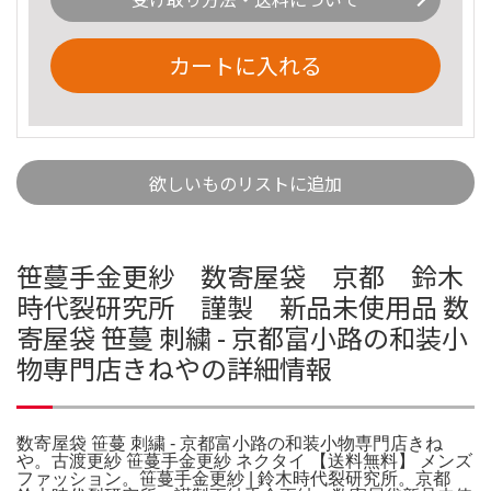
カートに入れる
欲しいものリストに追加
笹蔓手金更紗 数寄屋袋 京都 鈴木
時代裂研究所 謹製 新品未使用品 数
寄屋袋 笹蔓 刺繍 - 京都富小路の和装小
物専門店きねやの詳細情報
数寄屋袋 笹蔓 刺繍 - 京都富小路の和装小物専門店きね
や。古渡更紗 笹蔓手金更紗 ネクタイ 【送料無料】 メンズ
ファッション。笹蔓手金更紗 | 鈴木時代裂研究所。京都