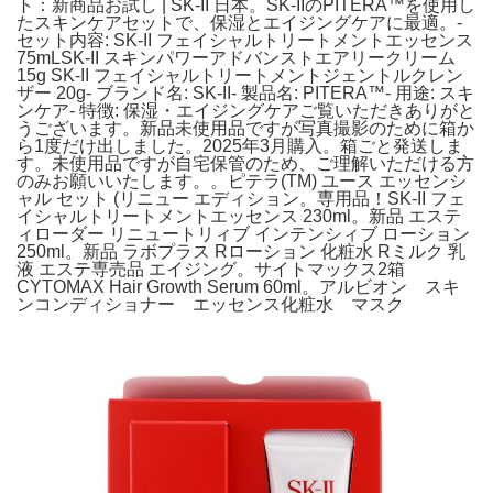
ト：新商品お試し | SK-II 日本。SK-IIのPITERA™を使用し
たスキンケアセットで、保湿とエイジングケアに最適。-
セット内容: SK-II フェイシャルトリートメントエッセンス
75mLSK-II スキンパワーアドバンストエアリークリーム
15g SK-II フェイシャルトリートメントジェントルクレン
ザー 20g- ブランド名: SK-II- 製品名: PITERA™- 用途: スキ
ンケア- 特徴: 保湿・エイジングケアご覧いただきありがと
うございます。新品未使用品ですが写真撮影のために箱か
ら1度だけ出しました。2025年3月購入。箱ごと発送しま
す。未使用品ですが自宅保管のため、ご理解いただける方
のみお願いいたします。。ピテラ(TM) ユース エッセンシ
ャル セット (リニュー エディション。専用品！SK-II フェ
イシャルトリートメントエッセンス 230ml。新品 エステ
ィローダー リニュートリィブ インテンシィブ ローション
250ml。新品 ラボプラス Rローション 化粧水 Rミルク 乳
液 エステ専売品 エイジング。サイトマックス2箱
CYTOMAX Hair Growth Serum 60ml。アルビオン スキ
ンコンディショナー エッセンス化粧水 マスク