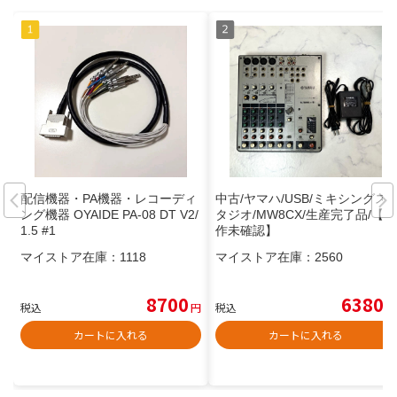
配信機器・PA機器・レコーディ
中古/ヤマハ/USB/ミキシングス
ング機器 OYAIDE PA-08 DT V2/
タジオ/MW8CX/生産完了品/【動
1.5 #1
作未確認】
マイストア在庫：
1118
マイストア在庫：
2560
8700
6380
税込
円
税込
円
カートに入れる
カートに入れる