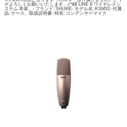
ぞよろしくお願いいたします。c*t様 LINE 6 ワイヤレスシ
ステム 本体。- ブランド: SHURE- モデル名: KSM32- 付属
品: ケース、取扱説明書- 特長: コンデンサーマイク