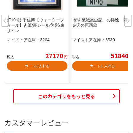
(F10号) 千住博【ウォーターフ
地球 絶滅昆虫記 の挿絵 四本
ォール】肉筆/裏シール/岩彩/表
充氏の原画②
サイン
マイストア在庫：
3264
マイストア在庫：
3530
27170
51840
税込
円
税込
円
カートに入れる
カートに入れる
このカテゴリをもっと見る
カスタマーレビュー