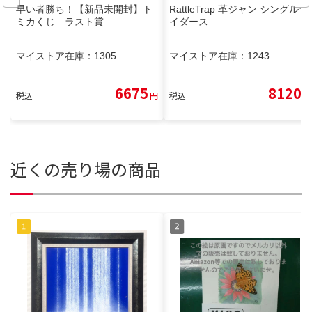
早い者勝ち！【新品未開封】ト
RattleTrap 革ジャン シングルラ
ミカくじ ラスト賞
イダース
マイストア在庫：
1305
マイストア在庫：
1243
6675
8120
税込
円
税込
円
近くの売り場の商品