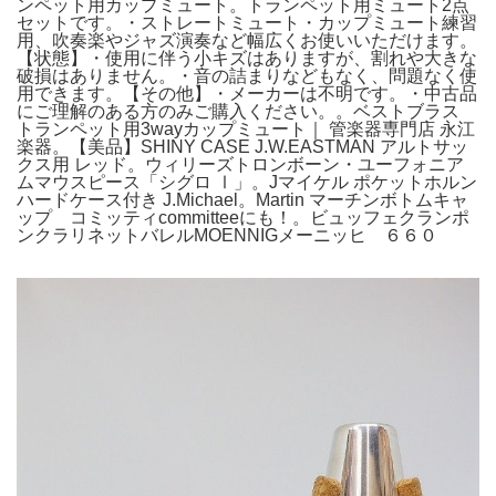
ンペット用カップミュート。トランペット用ミュート2点
セットです。・ストレートミュート・カップミュート練習
用、吹奏楽やジャズ演奏など幅広くお使いいただけます。
【状態】・使用に伴う小キズはありますが、割れや大きな
破損はありません。・音の詰まりなどもなく、問題なく使
用できます。【その他】・メーカーは不明です。・中古品
にご理解のある方のみご購入ください。。ベストブラス
トランペット用3wayカップミュート｜ 管楽器専門店 永江
楽器。【美品】SHINY CASE J.W.EASTMAN アルトサッ
クス用 レッド。ウィリーズトロンボーン・ユーフォニア
ムマウスピース「シグロ Ⅰ」。Jマイケル ポケットホルン
ハードケース付き J.Michael。Martin マーチンボトムキャ
ップ コミッティcommitteeにも！。ビュッフェクランポ
ンクラリネットバレルMOENNIGメーニッヒ ６６０