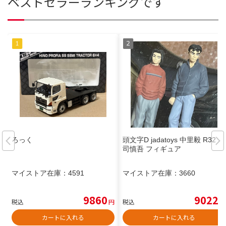
ベストセラーランキングです
ろっく
頭文字D jadatoys 中里毅 R32 庄
司慎吾 フィギュア
マイストア在庫：
4591
マイストア在庫：
3660
9860
9022
税込
円
税込
円
カートに入れる
カートに入れる