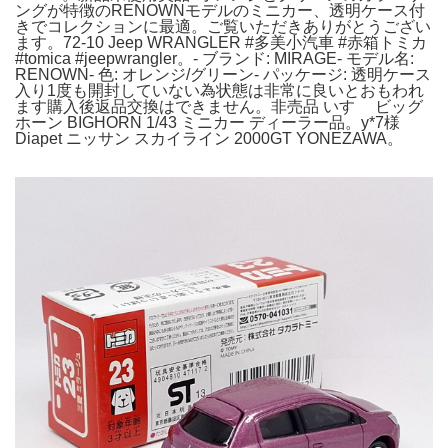
ングが特徴のRENOWNモデルのミニカー、透明ケース付
きでコレクションに最適。ご覧いただきありがとうござい
ます。72-10 Jeep WRANGLER #多美小汽車 #赤箱トミカ
#tomica #jeepwrangler。- ブランド: MIRAGE- モデル名:
RENOWN- 色: オレンジ/グリーン- パッケージ: 透明ケース
入り1度も開封していない為状態は非常に良いとおもわれ
ます購入後返品交換はできません。非売品 いすゞ ビッグ
ホーン BIGHORN 1/43 ミニカー ディーラー品。y*7様
Diapet ニッサン スカイライン 2000GT YONEZAWA。