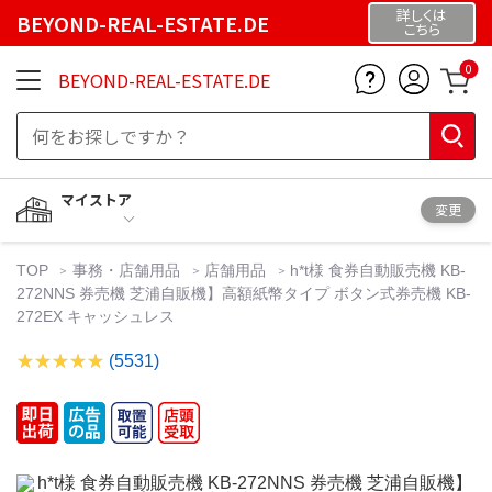
詳しくは
BEYOND-REAL-ESTATE.DE
こちら
0
BEYOND-REAL-ESTATE.DE
マイストア
変更
TOP
事務・店舗用品
店舗用品
h*t様 食券自動販売機 KB-
272NNS 券売機 芝浦自販機】高額紙幣タイプ ボタン式券売機 KB-
272EX キャッシュレス
(5531)