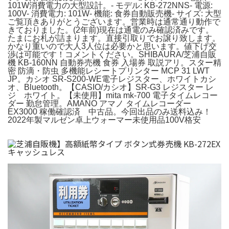
101W消費電力の大型設計。- モデル: KB-272NNS- 電源:
100V- 消費電力: 101W- 機能: 食券自動販売機- サイズ: 大型
ご覧頂きありがとうございます。営業時は通常通り動作で
きておりました。(2年前)現在は通電のみ確認済みです。
たまにお札が詰まります。直接引取りでお譲り致します。
かなり重いので大人3人位は必要かと思います。値下げ交
渉は可能です！コメントください。SHIBAURA/芝浦自販
機 KB-160NN 自動券売機 食券 入場券 取説アリ。スター精
密 防滴・防虫 多機能レシートプリンター MCP 31 LWT
JP。カシオ SR-S200-WE電子レジスター、ホワイトカシ
オ、Bluetooth。【CASIO/カシオ】SR-G3 レジスター レ
ジ ホワイト。【未使用】mita mk-700 電子タイムレコー
ダー 勤怠管理。AMANO アマノ タイムレコーダー
EX3000 稼働確認済 中古品。今回出品のみ送料込み！
2022年製マルゼン卓上ウォーマー未使用品100V格安