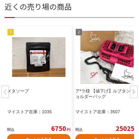
近くの売り場の商品
メタソーブ
ア*ラ様 【値下げ】ルブタン シ
ョルダーバッグ
マイストア在庫：
1035
マイストア在庫：
3507
6750
25025
税込
円
税込
円
カートに入れる
カートに入れる