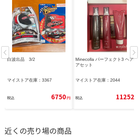
白波出品 3/2
Minecolla パーフェクト3 ヘアケ
アセット
マイストア在庫：
3367
マイストア在庫：
2044
6750
11252
税込
円
税込
円
近くの売り場の商品