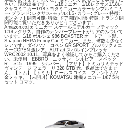
さい。現状出品です。 1/18ミニカー1/18レクサス1/18レ
クサスミニカー1/18トヨタミニカーカラーサンプルミニカ
ー- ブランド: レクサス- モデル: LS- カラー: グレー- 特徴:
ボンネット開閉可能- 特徴: ドア開閉可能- 特徴: トランク開
閉可能ご覧いただきありがとうございます。
Amazon.co.jp: ミニカー スケールモデルカー ブティック
1:18レクサス。自作のナンバープレートがリアのみついて
います。1/18 ポルシェ 986 BOXSTER オートアート製。
Snap-on NHRA Funny Car ミニカー。また、球数も少なく
レアです。ダイハツ コペン GR SPORT プルバックミニ
カーCOPEN 激レア。AUT art スバルインプレッサ
WRC2002 10.11。写真をよく確認してからご購入くださ
い。未使用 EBBRO ニッサン シルビア スペック
R S15 1999 シルバー。【マサト】トミカリミテッド
ヴィンテージ フェラーリ 328 GTB 赤。返品はできませ
ん。【トム】【トミカ】ロールスロイス ファントムⅣ
金メッキ。【未開封】KOMATSU 建機ミニカー 1/87 5台
セット コマツ。