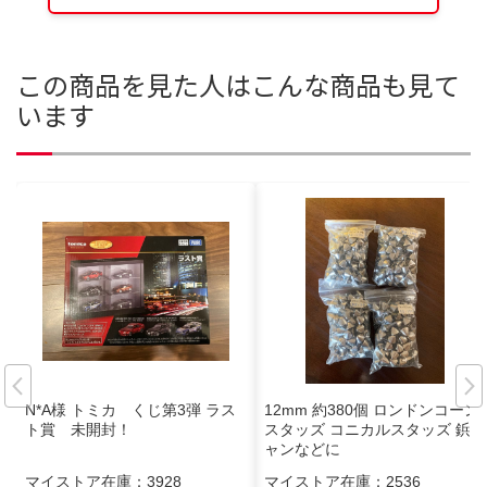
この商品を見た人はこんな商品も見て
います
N*A様 トミカ くじ第3弾 ラス
12mm 約380個 ロンドンコーン
ト賞 未開封！
スタッズ コニカルスタッズ 鋲ジ
ャンなどに
マイストア在庫：
3928
マイストア在庫：
2536