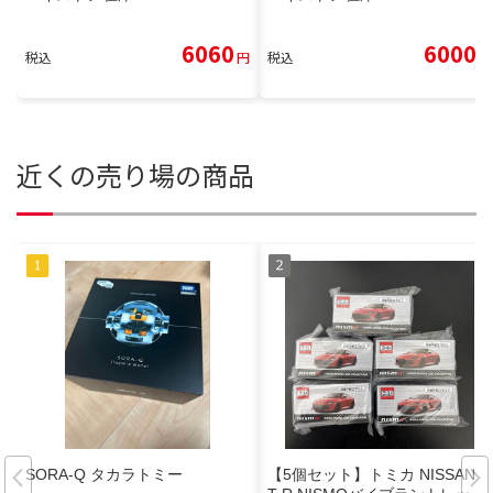
6060
6000
税込
円
税込
円
近くの売り場の商品
SORA-Q タカラトミー
【5個セット】トミカ NISSAN G