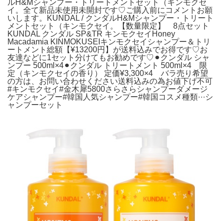
ルH&Mシャンプー・トリートメントセット（キンモクセ
イ。全て新品未使用未開封です♡ご購入前にコメントお願
いします。KUNDAL / クンダルH&Mシャンプー・トリート
メントセット（キンモクセイ。【数量限定】 8点セット
KUNDAL クンダル SP&TR キンモクセイHoney
Macadamia KINMOKUSEIキンモクセイシャンプー＆トリ
ートメント総額【¥13200円】が送料込みでお得です♡お
友達などに1セット分けてもお勧めです♡⚫︎クンダル シャ
ンプー 500ml×4⚫︎クンダル トリートメント 500ml×4 限
定（キンモクセイの香り） 定価¥3,300×4 バラ売り希望
の方は、お問い合わせください送料込みの為お値下げ不可
#キンモクセイ#金木犀5800さらさらシャンプーダメージ
ケアシャンプー#韓国人気シャンプー#韓国コスメ種類···シ
ャンプーセット