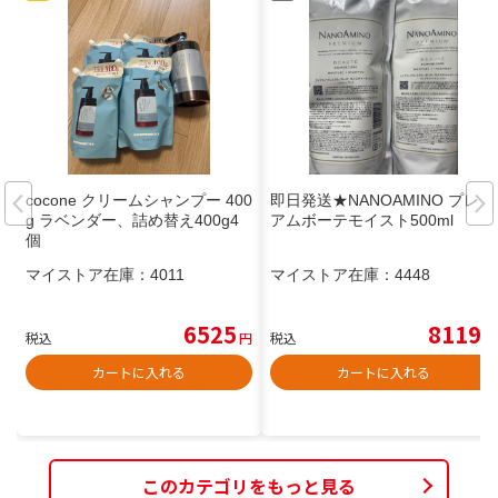
cocone クリームシャンプー 400
即日発送★NANOAMINO プレミ
g ラベンダー、詰め替え400g4
アムボーテモイスト500ml
個
マイストア在庫：
4011
マイストア在庫：
4448
6525
8119
税込
円
税込
円
カートに入れる
カートに入れる
このカテゴリをもっと見る