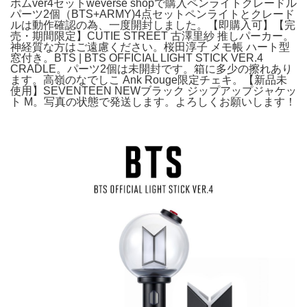
ボムver4セットweverse shopで購入ペンライトクレードル
パーツ2個（BTS+ARMY)4点セットペンライトとクレード
ルは動作確認の為、一度開封しました。【即購入可】【完
売・期間限定】CUTIE STREET 古澤里紗 推しパーカー。
神経質な方はご遠慮ください。桜田淳子 メモ帳 ハート型
窓付き。BTS | BTS OFFICIAL LIGHT STICK VER.4
CRADLE。パーツ2個は未開封です。箱に多少の擦れあり
ます。高嶺のなでしこ Ank Rouge限定チェキ。【新品未
使用】SEVENTEEN NEWブラック ジップアップジャケッ
ト M。写真の状態で発送します。よろしくお願いします！