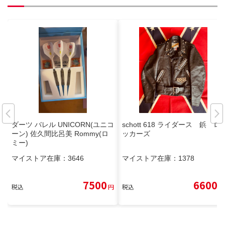
ダーツ バレル UNICORN(ユニコ
schott 618 ライダース 鋲 ロ
ーン) 佐久間比呂美 Rommy(ロ
ッカーズ
ミー)
マイストア在庫：
3646
マイストア在庫：
1378
7500
6600
税込
円
税込
円