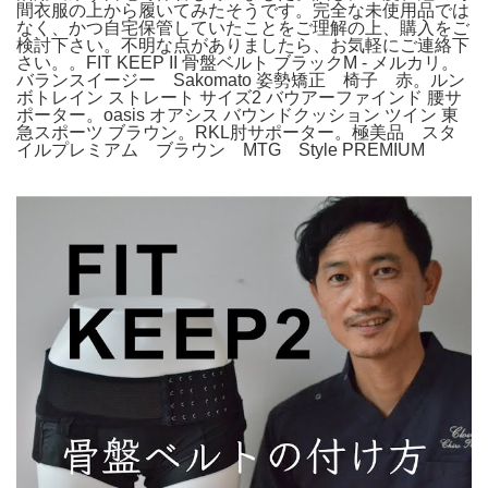
間衣服の上から履いてみたそうです。完全な未使用品では
なく、かつ自宅保管していたことをご理解の上、購入をご
検討下さい。不明な点がありましたら、お気軽にご連絡下
さい。。FIT KEEP II 骨盤ベルト ブラックM - メルカリ。
バランスイージー Sakomato 姿勢矯正 椅子 赤。ルン
ボトレイン ストレート サイズ2 バウアーファインド 腰サ
ポーター。oasis オアシス バウンドクッション ツイン 東
急スポーツ ブラウン。RKL肘サポーター。極美品 スタ
イルプレミアム ブラウン MTG Style PREMIUM